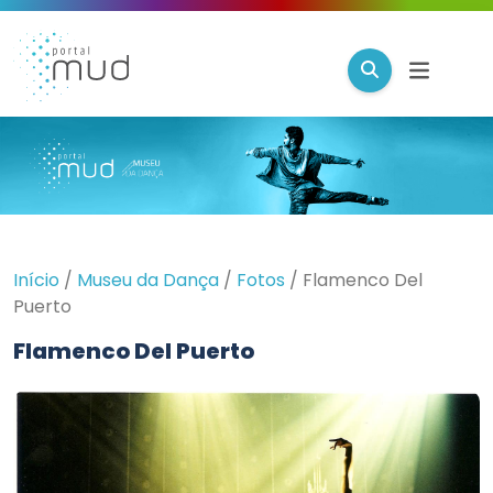
Início
/
Museu da Dança
/
Fotos
/
Flamenco Del
Puerto
Flamenco Del Puerto