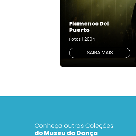
Flamenco Del
Puerto
Fotos | 2004
SAIBA MAIS
Conheça outras Coleções
do Museu da Dança