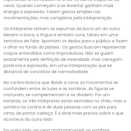
cena. Quando começam a se levantar ganham mais
energia e expressão. Fazem gestos simples nas
movimentações, mas completos pela interpretação.
Os intérpretes retiram as espumas da boca um do outro.
Mexem a boca, a língua e emitem sons, talvez em uma
tentativa de falar. Apontam os dedos para o público e fixam
o olhar no fundo da plateia. Os gestos buscam representar
corpos entendidos como improdutivos. Não se guiam
exatamente pela definição de insanidade, mas carregam
potência e expressão, em uma interpretação que se
distancia de conceitos de normatividade.
Na cortina branca que divide a cena, os movimentos se
confundem entre as luzes e as sombras. As figuras se
misturam, se complementam e se dividem. Por um
instante, os três intérpretes estão sentados no chão, mas a
sombra na cortina é de duas pessoas com os pés para
cima, de ponta-cabeça. É o sinal mais
preciso
sobre o que
acontece do outro lado.
Do outro lado, na cena antimanicomial, as sombras