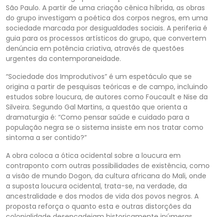
São Paulo. A partir de uma criação cênica híbrida, as obras
do grupo investigam a poética dos corpos negros, em uma
sociedade marcada por desigualdades sociais. A periferia é
guia para os processos artísticos do grupo, que convertem
denúncia em potência criativa, através de questões
urgentes da contemporaneidade.
“Sociedade dos Improdutivos” é um
espetáculo
que se
origina
a partir de pesquisas teóricas e de campo, incluindo
estudos sobre loucura, de autores como Foucault e Nise da
Silveira. Segundo Gal Martins, a questão que orienta a
dramaturgia é: “Como pensar saúde e cuidado para a
população negra se o sistema insiste em nos tratar como
sintoma a ser contido?”
A obra coloca a ótica ocidental sobre a loucura em
contraponto com outras possibilidades de existência, como
a visão de mundo
Dogon
, da cultura africana do Mali, onde
a suposta loucura ocidental, trata-se, na verdade, da
ancestralidade e dos modos de vida dos povos negros. A
proposta reforça o quanto esta e outras distorções da
colonialidade desencadeiam historicamente inúmeras