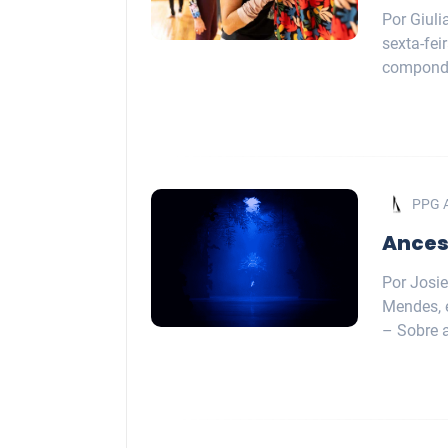
Por Giuli
sexta-fei
compondo
PPG 
Ances
Por Josie
Mendes, 
– Sobre a 