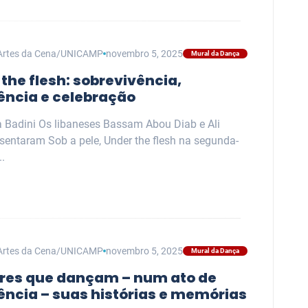
Artes da Cena/UNICAMP
novembro 5, 2025
Mural da Dança
the flesh: sobrevivência,
tência e celebração
a Badini Os libaneses Bassam Abou Diab e Ali
sentaram Sob a pele, Under the flesh na segunda-
..
Artes da Cena/UNICAMP
novembro 5, 2025
Mural da Dança
res que dançam – num ato de
ência – suas histórias e memórias