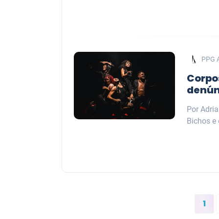
PPG 
Corpo
denún
Por Adri
Bichos e 
1