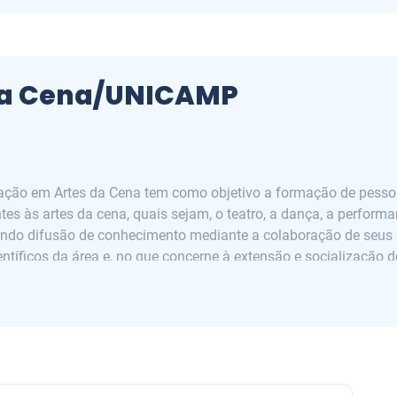
da Cena/UNICAMP
ão em Artes da Cena tem como objetivo a formação de pessoal
es às artes da cena, quais sejam, o teatro, a dança, a perform
endo difusão de conhecimento mediante a colaboração de seus 
entíficos da área e, no que concerne à extensão e socialização
es produzidos como fruto das pesquisas.