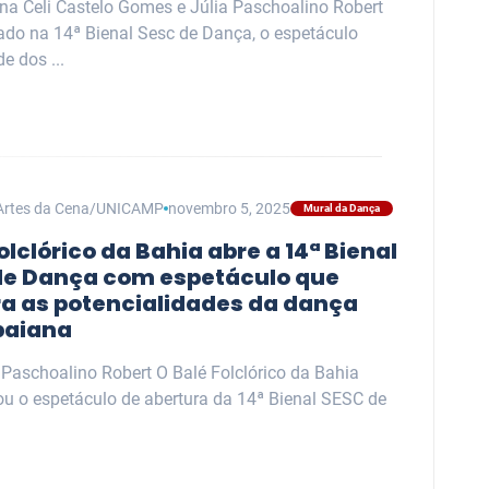
ana Celi Castelo Gomes e Júlia Paschoalino Robert
ado na 14ª Bienal Sesc de Dança, o espetáculo
e dos ...
Artes da Cena/UNICAMP
novembro 5, 2025
Mural da Dança
olclórico da Bahia abre a 14ª Bienal
de Dança com espetáculo que
ra as potencialidades da dança
baiana
 Paschoalino Robert O Balé Folclórico da Bahia
ou o espetáculo de abertura da 14ª Bienal SESC de