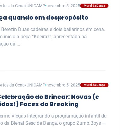
Artes da Cena/UNICAMP
novembro 5, 2025
Mural da Dança
ça quando em despropósito
 Berezin Duas cadeiras e dois bailarinos em cena.
 início a peça “Kdeiraz”, apresentada na
ção da ...
Artes da Cena/UNICAMP
novembro 5, 2025
Mural da Dança
elebração do Brincar: Novas (e
idas!) Faces do Breaking
herme Viégas Integrando a programação infantil da
ão da Bienal Sesc de Dança, o grupo Zumb.Boys —