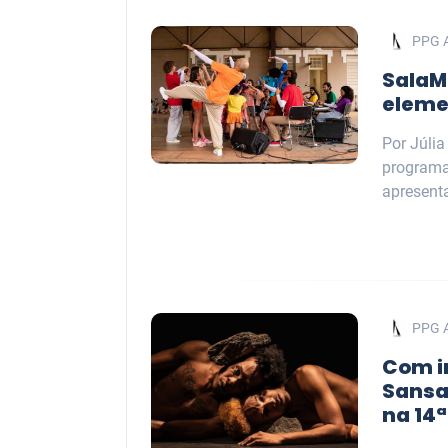
PPG 
SalaM
eleme
Por Júli
programa
apresenta
PPG 
Com i
Sansa
na 14ª