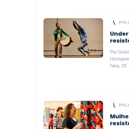
PPG 
Under 
resis
Por Giuli
Houtapre
feira, 28 .
PPG 
Mulhe
resist