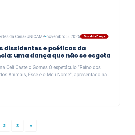
Artes da Cena/UNICAMP
novembro 5, 2025
Mural da Dança
s dissidentes e poéticas da
cia: uma dança que não se esgota
ana Celi Castelo Gomes O espetáculo “Reino dos
dos Animais, Esse é o Meu Nome”, apresentado na ...
2
3
»