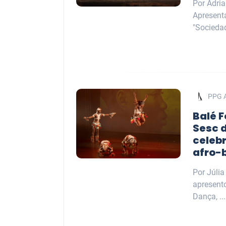
Por Adri
Apresent
"Sociedad
PPG 
Balé F
Sesc 
celeb
afro-
Por Júlia
apresent
Dança, ...