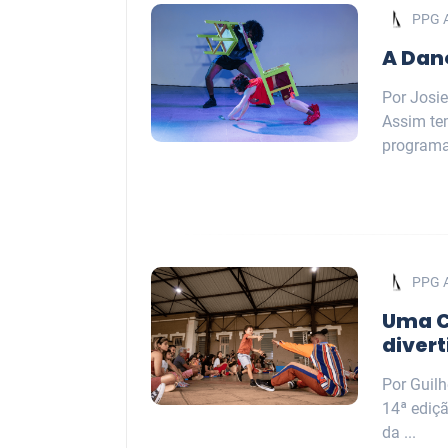
PPG 
A Dan
Por Josie
Assim tem
programa
PPG 
Uma C
divert
Por Guil
14ª ediç
da ...