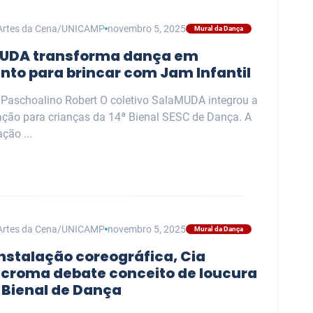
Artes da Cena/UNICAMP
novembro 5, 2025
Mural da Dança
UDA transforma dança em
nto para brincar com Jam Infantil
a Paschoalino Robert O coletivo SalaMUDA integrou a
ção para crianças da 14ª Bienal SESC de Dança. A
ção ...
Artes da Cena/UNICAMP
novembro 5, 2025
Mural da Dança
nstalação coreográfica, Cia
croma debate conceito de loucura
 Bienal de Dança