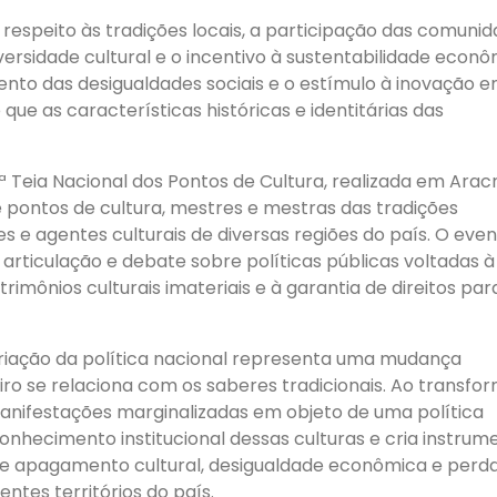
respeito às tradições locais, a participação das comuni
iversidade cultural e o incentivo à sustentabilidade econ
to das desigualdades sociais e o estímulo à inovação 
ue as características históricas e identitárias das
 Teia Nacional dos Pontos de Cultura, realizada em Arac
 pontos de cultura, mestres e mestras das tradições
s e agentes culturais de diversas regiões do país. O even
articulação e debate sobre políticas públicas voltadas à
rimônios culturais imateriais e à garantia de direitos par
 criação da política nacional representa uma mudança
iro se relaciona com os saberes tradicionais. Ao transfo
anifestações marginalizadas em objeto de uma política
conhecimento institucional dessas culturas e cria instrum
de apagamento cultural, desigualdade econômica e perd
ntes territórios do país.