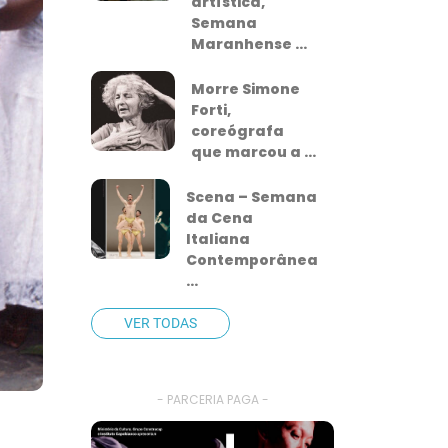
artística,
Semana
Maranhense ...
Morre Simone
Forti,
coreógrafa
que marcou a ...
Scena – Semana
da Cena
Italiana
Contemporânea
...
VER TODAS
- PARCERIA PAGA -