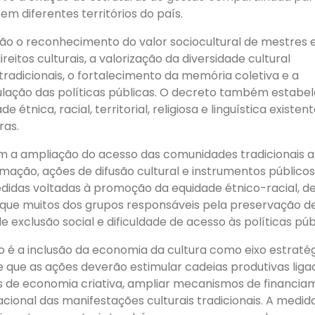
 diferentes territórios do país.
stão o reconhecimento do valor sociocultural de mestres 
reitos culturais, a valorização da diversidade cultural
tradicionais, o fortalecimento da memória coletiva e a
ulação das políticas públicas. O decreto também estabe
étnica, racial, territorial, religiosa e linguística existen
ras.
uem a ampliação do acesso das comunidades tradicionais a
ação, ações de difusão cultural e instrumentos públicos
idas voltadas à promoção da equidade étnico-racial, d
ue muitos dos grupos responsáveis pela preservação d
 exclusão social e dificuldade de acesso às políticas púb
 é a inclusão da economia da cultura como eixo estraté
e que as ações deverão estimular cadeias produtivas liga
ivas de economia criativa, ampliar mecanismos de financi
nacional das manifestações culturais tradicionais. A medid