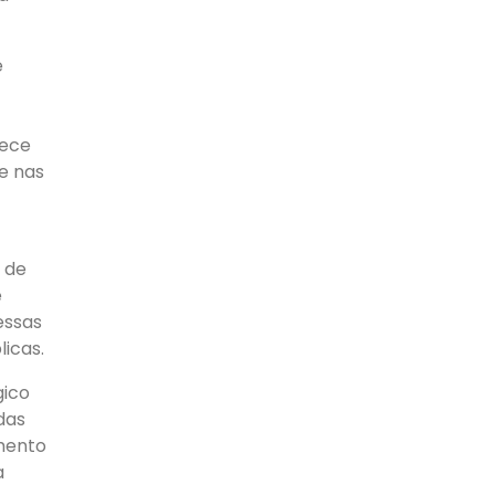
e
lece
te nas
 de
e
essas
licas.
gico
das
amento
a