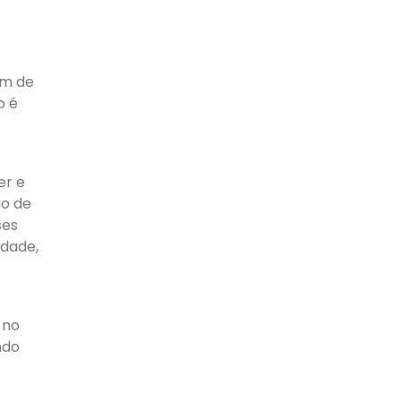
ém de
o é
er e
ão de
ses
idade,
 no
ndo