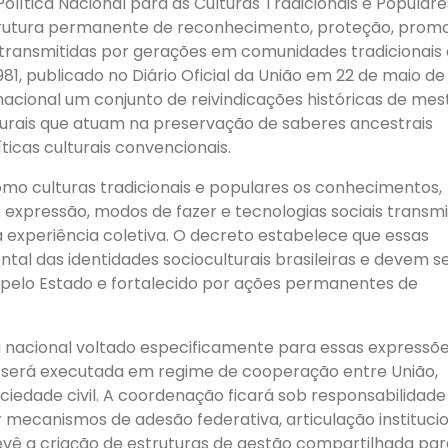
Política Nacional para as Culturas Tradicionais e Populare
trutura permanente de reconhecimento, proteção, prom
s transmitidas por gerações em comunidades tradicionais
.981, publicado no Diário Oficial da União em 22 de maio de
acional um conjunto de reivindicações históricas de mest
lturais que atuam na preservação de saberes ancestrais
icas culturais convencionais.
omo culturas tradicionais e populares os conhecimentos,
e expressão, modos de fazer e tecnologias sociais transmi
experiência coletiva. O decreto estabelece que essas
al das identidades socioculturais brasileiras e devem s
 pelo Estado e fortalecido por ações permanentes de
ça nacional voltado especificamente para essas expressõ
ca será executada em regime de cooperação entre União,
ociedade civil. A coordenação ficará sob responsabilidade
r mecanismos de adesão federativa, articulação institucio
vê a criação de estruturas de gestão compartilhada par