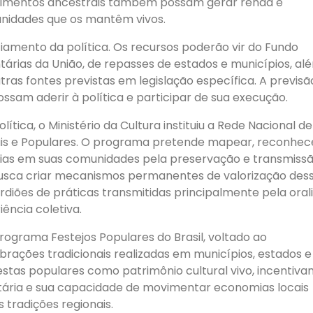
ecimentos ancestrais também possam gerar renda e
nidades que os mantêm vivos.
ciamento da política. Os recursos poderão vir do Fundo
árias da União, de repasses de estados e municípios, al
tras fontes previstas em legislação específica. A previsã
ssam aderir à política e participar de sua execução.
ica, o Ministério da Cultura instituiu a Rede Nacional de
nais e Populares. O programa pretende mapear, reconhec
cias em suas comunidades pela preservação e transmiss
busca criar mecanismos permanentes de valorização des
diões de práticas transmitidas principalmente pela oral
ência coletiva.
rograma Festejos Populares do Brasil, voltado ao
rações tradicionais realizadas em municípios, estados e
 festas populares como patrimônio cultural vivo, incentiva
tária e sua capacidade de movimentar economias locais
s tradições regionais.