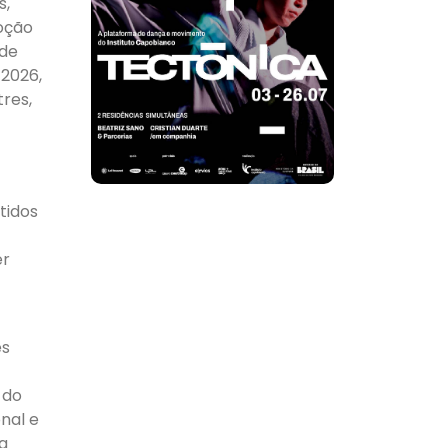
s,
oção
 de
 2026,
res,
tidos
er
es
 do
nal e
a