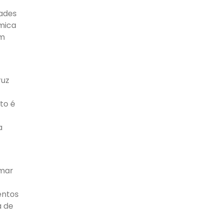
dades
ômica
em
ruz
to é
a
rmar
entos
a de