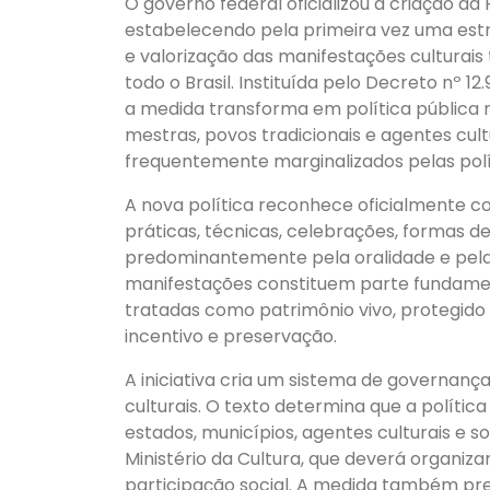
O governo federal oficializou a criação da 
estabelecendo pela primeira vez uma es
e valorização das manifestações culturai
todo o Brasil. Instituída pelo Decreto nº 12
a medida transforma em política pública n
mestras, povos tradicionais e agentes cu
frequentemente marginalizados pelas polít
A nova política reconhece oficialmente c
práticas, técnicas, celebrações, formas d
predominantemente pela oralidade e pela 
manifestações constituem parte fundament
tratadas como patrimônio vivo, protegido
incentivo e preservação.
A iniciativa cria um sistema de governan
culturais. O texto determina que a políti
estados, municípios, agentes culturais e s
Ministério da Cultura, que deverá organiza
participação social. A medida também pre