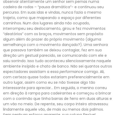
observar atentamente um senhor sem pernas numa
cadeira de rodas – “pausa dramática”- e continuou seu
percurso. Em suas idas e vindas, nunca fazia o mesmo
trajeto, como que mapeando o espaço por diferentes
caminhos. Num dos lugares ainda não ocupado,
interrompeu seu deslocamento, girou e fez movimentos
“aleatórios” com os braços, movimentos sem propósito
algum além do prazer do próprio movimento (alguma
semelhança com o movimento dançado?). Uma senhora
que passava também se deixou contagiar, fez em sua
direção um gestual parecido, se comunicando com ele e
saiu sorrindo. Isso tudo aconteceu silenciosamente naquele
ambiente insípido e chato de banco. Não sei quantos outros
espectadores assistiam a essa
performance
comigo. Ali,
com certeza quase todos estariam preferencialmente em
outro lugar, assim como eu se não tivesse algo tão
interessante para apreciar… Em seguida, o menino correu
em direção à rampa para cadeirantes e começou a brincar
com o corrimão que tinha barras de ferro em duas alturas e
um vão no meio. De repente, seu corpo inteiro atravessou
lindamente aquele vão, de mais ou menos dois palmos.
Sem nenhum esforço aparente, sua coluna flexível