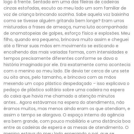
logo à frente. Sentada em uma das fileiras de cadeiras
cinzas estofadas, escuto ao meu lado um som familiar de
voz de criança brincando sozinha. Sabe aquela voz baixinha
como se tivesse alguém gritando bem longe? Eram urros
misturados a frases de ameaça, numa luta acompanhada
de onomatopeias de golpes, esforço físico e explosões. Meu
filho, quando era pequeno, brincava muito assim e cheguei
até a filmar suas mãos em movimento se esticando e
encolhendo das mais variadas formas, com intensidades e
tempos precisamente diferentes conforme se dava a
história imaginada por ele. Era exatamente como acontecia
com o menino ao meu lado. Ele devia ter cerca de uns sete
ou oito anos, pelo tamanho, e brincava com as mãos
mexendo um copo plástico despedaçado – isso explicava o
pedaço de plástico solitário sobre uma cadeira na espera
do caixa que havia me chamado a atenção minutos
antes… Agora estávamos na espera do atendimento,
não
éramos muitos, mas menos ainda eram os que atendiam, e
assim o tempo se alargava. O espaço interno da agência
era bem grande, com pouco mobiliário e uma distância boa
entre as cadeiras de espera e as mesas de atendimento. O
menino estava do meu lado esperando o pai, que se