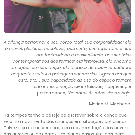
A criança performer é seu corpo total, sua corporalidade; ela
é móvel, plástica, modelável; polimorfa; seu repertório é rico
em teatralidade e musicalidade, nos sentidos
contemporâneos dos termos; ela improvisa, ela encarna
emoções em seu corpo, ela é capaz de fazer-se partitura
enquanto usufrui a paisagem sonora dos lugares em que
está, etc. E sua capacidade de uso do espaço tornam
presentes a noção de instalação,
happening
e
performance
, tão caras às artes visuais hoje
.
Marina M. Machado
Há tempos tenho o desejo de escrever sobre a dança que
vejo no movimento das crianças em situações cotidianas.
Talvez seja como ver dança na movimentação das nuvens,
das árvores ou dos gatos. Em alguns casos sim, pois nem