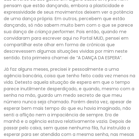
pensam que estão dançando, embora a plasticidade e
expressividade de seus movimentos deixem ver a potência
de uma dança própria. Em outros, percebem que estão
dançando, só não sabem muito bem com o que se parece
sua dança de
criança performer.
Pois então, quando me
convidaram para escrever aqui no Portal MUD, pensei em
compartilhar este olhar em forma de crônicas que
descrevessem algumas situações vividas por mim neste
sentido. Esta primeira chamei de “A DANÇA DA ESPERA”.
Já faz alguns meses, precisei ir pessoalmente a uma
agência bancária, coisa que tenho feito cada vez menos na
vida. Detesto aquela situação de espera em que o tempo
parece inutilmente desperdiçado, e quando, mesmo com a
senha na mão, guardo um medo secreto de que meu
número nunca seja chamado. Porém desta vez, apesar de
esperar bem mais tempo do que eu havia imaginado, não
senti a aflição nem a impaciência de sempre. Era de
manhã e a agência estava relativamente vazia. Depois de
passar pelo caixa, sem quase nenhuma fila, fui instruída a
esperar para ser atendida com a mesma senha, nas mesas