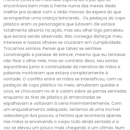
encontrava bem mais à frente numa das mesas. Nada
melhor pra acabar com o tédio moroso da espera do que
acompanhar uma criança brincando… Os pedaços do copo
plástico eram os personagens que lutavam. Ele estava
totalmente absorto na ação, mas seu olhar logo percebeu
que estava sendo observado. Não consegui disfarçar meu
interesse e nossos olhares se cruzaram em cumplicidade.
Trocamos sorrisos. Pensei que talvez se sentisse
constrangido e parasse de brincar, mesmo que eu tentasse
não fixar o olhar nele, mas ao contrário disso, seu sorriso
espontâneo junto à continuidade da narrativa de mãos e
palavras mostraram que estava completamente à
vontade. O conflito entre as mãos se intensificou, com os
pedaços de copo plástico no meio, simulavam quedas e
voos, se chocavam no ar e caíam sobre as pernas sentadas
enquanto as tiras de plástico já amarrotadas se
espalhavam e voltavam à cena intermitentemente. Com
um enquadramento adequado, teríamos ali uma incrível
videodança! Aos poucos, a história que acontecia apenas
nas mãos ia envolvendo o corpo todo ainda sentado e a
voz se elevou um pouco mais chegando a um clímax. Num