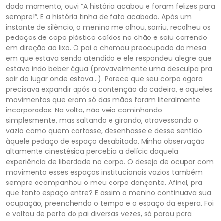
dado momento, ouvi “A história acabou e foram felizes para
sempre!”. E a história tinha de fato acabado. Após um
instante de silêncio, o menino me olhou, sorriu, recolheu os
pedaços de copo plástico caídos no chão e saiu correndo
em direção ao lixo. O pai o chamou preocupado da mesa
em que estava sendo atendido e ele respondeu alegre que
estava indo beber água (provavelmente uma desculpa pra
sair do lugar onde estava…). Parece que seu corpo agora
precisava expandir após a contenção da cadeira, e aqueles
movimentos que eram só das mãos foram literalmente
incorporados. Na volta, não veio caminhando
simplesmente, mas saltando e girando, atravessando o
vazio como quem cortasse, desenhasse e desse sentido
àquele pedaço de espaço desabitado. Minha observação
altamente cinestésica percebia a delícia daquela
experiência de liberdade no corpo. O desejo de ocupar com
movimento esses espaços institucionais vazios também
sempre acompanhou o meu corpo dançante. Afinal, pra
que tanto espaço entre? E assim o menino continuava sua
ocupação, preenchendo o tempo e o espaço da espera. Foi
e voltou de perto do pai diversas vezes, só parou para