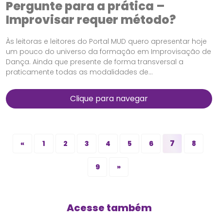
Pergunte para a prática –
Improvisar requer método?
Às leitoras e leitores do Portal MUD quero apresentar hoje
um pouco do universo da formação em Improvisação de
Dança. Ainda que presente de forma transversal a
praticamente todas as modalidades de...
Clique para navegar
7
«
1
2
3
4
5
6
8
9
»
Acesse também