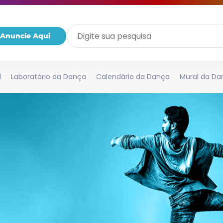
Anuncie Aqui
l
Laboratório da Dança
Calendário da Dança
Mural da Da