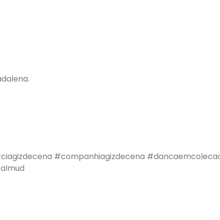
adalena.
ciagizdecena
#companhiagizdecena
#dancaemcoleca
talmud