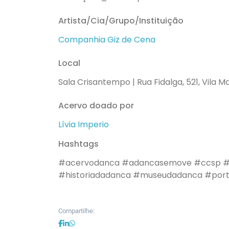
Artista/Cia/Grupo/Instituição
Companhia Giz de Cena
Local
Sala Crisantempo | Rua Fidalga, 521, Vila M
Acervo doado por
Lívia Imperio
Hashtags
#acervodanca
#adancasemove
#ccsp
#
#historiadadanca
#museudadanca
#por
Compartilhe: