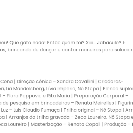
u! Que gato nada! Então quem foi? Xiiiii… Jabaculê? 5
s, brincando de dançar e cantar maneiras para solucio
ena | Direção cênica – Sandra Cavallini | Criadoras-
ri, Lia Mandelsberg, Lívia Imperio, Nô Stopa | Elenco suple
l – Flora Poppovic e Rita Maria | Preparação Corporal –
ia de pesquisa em brincadeiras – Renata Meirelles | Figuri
z – Luis Claudio Fumaça | Trilha original – Nô Stopa | Ar
pa | Arranjos da trilha gravada – Zeca Loureiro, Nô Stopa 
ca Loureiro | Masterização – Renato Copoli | Produção –