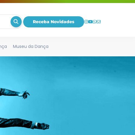
Receba Novidades
nça
Museu da Dança