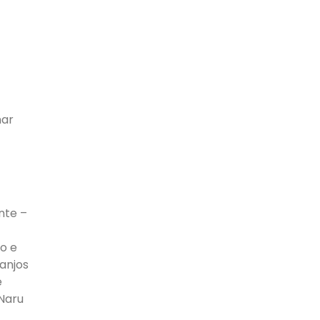
nar
nte –
no e
ranjos
e
 Naru