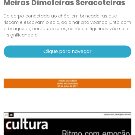
Meiras Dimofeiras Seracoteiras
Do corpo conectado ao chão, em brincadeiras que
riscam e escavam o solo, ao olhar alto voando junto com
o brinquedo, corpos, objetos, cenário e figurinos vão se re
- significando a...
Clique para navegar