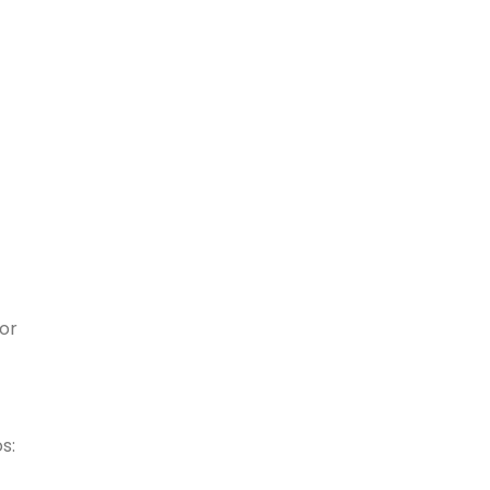
or
s: