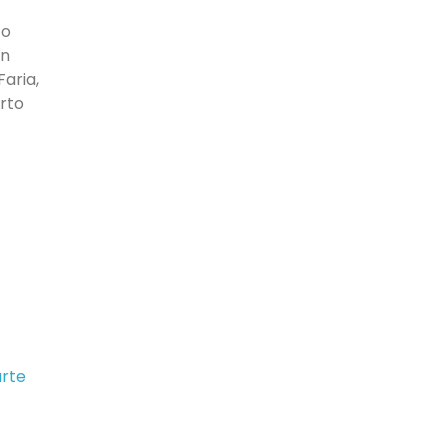
co
on
aria,
rto
arte