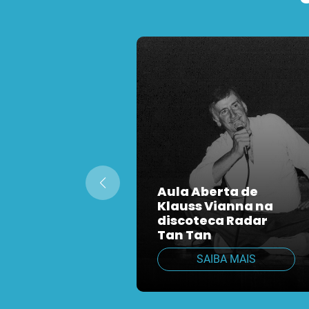
Aula Aberta de
Klauss Vianna na
discoteca Radar
Tan Tan
SAIBA MAIS