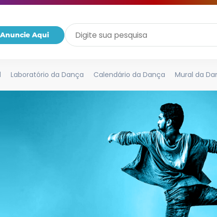
Anuncie Aqui
l
Laboratório da Dança
Calendário da Dança
Mural da Da