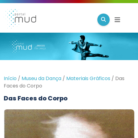
Início
/
Museu da Dança
/
Materiais Gráficos
/
Das
Faces do Corpo
Das Faces do Corpo