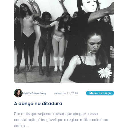
Museu da Dança
Natália Gresenberg
setembro 11, 2018
A dança na ditadura
Por mais que seja com pesar que chegue a essa
constatação, é inegável que o regime militar culminou
com o ...