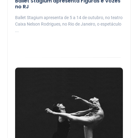
Ballet Stagium apresenta Figuras e Vozes
no RJ
Ballet Stagium apresenta de 5 a 14 de outubro, no teatro
Caixa Nelson Rodrigues, no Rio de Janeiro, o espetáculo
...