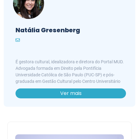
Natália Gresenberg
É gestora cultural, idealizadora e diretora do Portal MUD.
Advogada formada em Direito pela Pontifícia
Universidade Católica de São Paulo (PUC-SP) e pós-
graduada em Gestão Cultural pelo Centro Universitário
SENAC. Especialista em leis de incentivo à cultura e
Ver mais
direito do entretenimento. É consultora em elaboração de
projetos e fomentadora de ações de mediação e
formação de público.