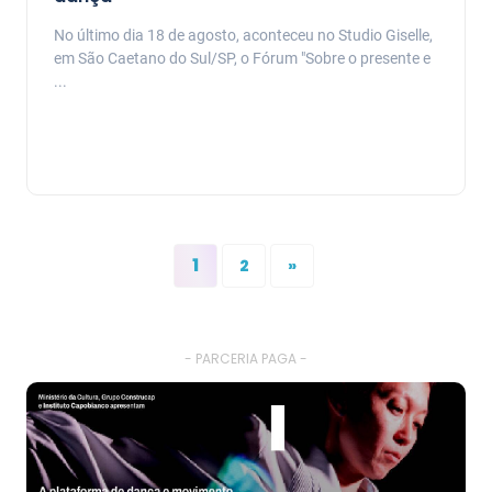
No último dia 18 de agosto, aconteceu no Studio Giselle,
em São Caetano do Sul/SP, o Fórum "Sobre o presente e
...
1
2
»
- PARCERIA PAGA -