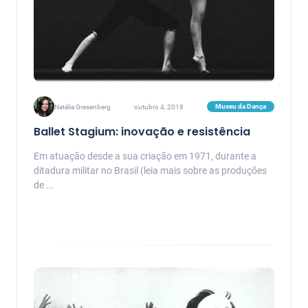
Museu da Dança
Natália Gresenberg
outubro 4, 2018
Ballet Stagium: inovação e resistência
Em atuação desde a sua criação em 1971, durante a
ditadura militar no Brasil (leia mais sobre as produções
de ...