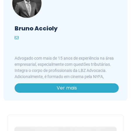
Bruno Accioly
Advogado com mais de 15 anos de experiência na área
empresarial, especialmente com questões tributárias.
Integra o corpo de profissionais da LBZ Advocacia.
Adicionalmente, é formado em cinema pela NYFA,
participou como diretor, roteirista e ator de diversos
Ver mais
curta-metragens e peças de teatro, e atualmente mantém
um blog literário de contos e poesias. Atua como
consultor jurídico e advogado de artistas e grupos de
teatro no Brasil e no Exterior.