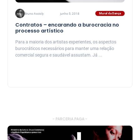
Mural da Dança
Bruno Accioly
junho 5, 2018
Contratos – encarando a burocracia no
processo artístico
Para a maioria dos artistas experientes, os aspectos
burocráticos necessários para manter uma relação
comercial segura e saudável assustam. Já ...
- PARCERIA PAGA -