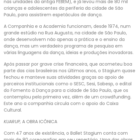
nas unidades da antiga FEBEM), e já levou mais de 80 mil
crianças e adolescentes da periferia da cidade de São
Paulo, para assistirem espetáculos de dança.
A Companhia e a Academia funcionam, desde 1974, num
grande estúdio na Rua Augusta, na cidade de São Paulo,
onde desenvolvem não apenas a prática e o ensino da
dança, mas um verdadeiro programa de pesquisa em
várias linguagens da dança, ideias e produções inovadoras.
Após passar por grave crise financeira, que acometeu boa
parte das cias brasileiras nos últimos anos, o Stagium quase
fechou e manteve suas atividades graças ao apoio de
parceiros institucionais como o SESC, Sesi, Sabesp, o edital
do Fomento à Dança para a cidade de São Paulo, que os
contemplou pela primeira vez, além de um crowdfunding.
Este ano a companhia circula com o apoio do Caixa
Cultural.
KUARUP,
A OBRA ICÔNICA
Com 47 anos de existência, o Ballet Stagium conta com
mais de 80 coreografias em seu repertório. Uma das obras