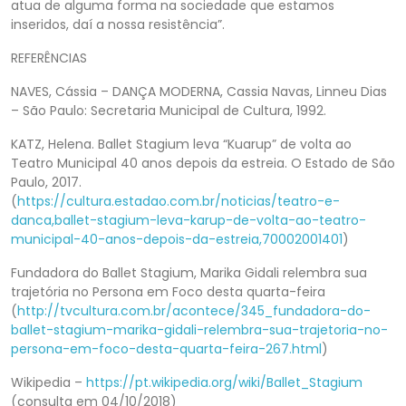
atua de alguma forma na sociedade que estamos
inseridos, daí a nossa resistência”.
REFERÊNCIAS
NAVES, Cássia – DANÇA MODERNA, Cassia Navas, Linneu Dias
– São Paulo: Secretaria Municipal de Cultura, 1992.
KATZ, Helena. Ballet Stagium leva “Kuarup” de volta ao
Teatro Municipal 40 anos depois da estreia. O Estado de São
Paulo, 2017.
(
https://cultura.estadao.com.br/noticias/teatro-e-
danca,ballet-stagium-leva-karup-de-volta-ao-teatro-
municipal-40-anos-depois-da-estreia,70002001401
)
Fundadora do Ballet Stagium, Marika Gidali relembra sua
trajetória no Persona em Foco desta quarta-feira
(
http://tvcultura.com.br/acontece/345_fundadora-do-
ballet-stagium-marika-gidali-relembra-sua-trajetoria-no-
persona-em-foco-desta-quarta-feira-267.html
)
Wikipedia –
https://pt.wikipedia.org/wiki/Ballet_Stagium
(consulta em 04/10/2018)