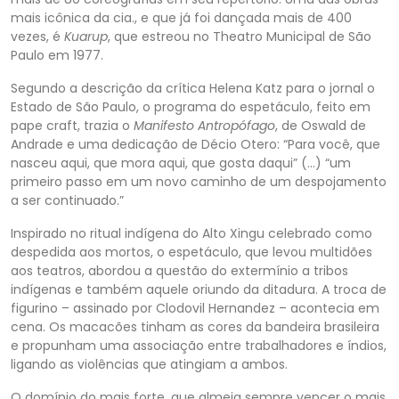
mais icônica da cia., e que já foi dançada mais de 400
vezes, é
Kuarup
, que estreou no Theatro Municipal de São
Paulo em 1977.
Segundo a descrição da crítica Helena Katz para o jornal o
Estado de São Paulo, o programa do espetáculo, feito em
pape craft, trazia o
Manifesto Antropófago
, de Oswald de
Andrade e uma dedicação de Décio Otero: “Para você, que
nasceu aqui, que mora aqui, que gosta daqui” (…) “um
primeiro passo em um novo caminho de um despojamento
a ser continuado.”
Inspirado no ritual indígena do Alto Xingu celebrado como
despedida aos mortos, o espetáculo, que levou multidões
aos teatros, abordou a questão do extermínio a tribos
indígenas e também aquele oriundo da ditadura. A troca de
figurino – assinado por Clodovil Hernandez – acontecia em
cena. Os macacões tinham as cores da bandeira brasileira
e propunham uma associação entre trabalhadores e índios,
ligando as violências que atingiam a ambos.
O domínio do mais forte, que almeja sempre vencer o mais