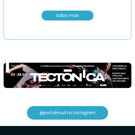
Saiba mais
@portalmud no Instagram