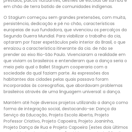
presídios, palcos flutuantes, desfiles de escolas de samba e
em chão de terra batido de comunidades indígenas.
O Stagium começou sem grandes pretensões, com muita,
persistência, dedicação e pé no chão, características
europeias de sua fundadora, que vivenciou os percalços da
Segunda Guerra Mundial. Para viabilizar o trabalho da cia,
optaram por fazer espetáculos pelo interior do Brasil, o que
enraizou a característica itinerante da cia. de não se
prender ao eixo Rio-São Paulo. Vivenciaram a realidade em
que viviam os brasileiros e entenderam que a dança seria o
meio pelo qual o Ballet Stagium cooperaria com a
sociedade da qual faziam parte. As expressões dos
habitantes das cidades pelas quais passava foram
incorporadas às coreografias, que abordavam problemas
brasileiros através de uma linguagem universal: a dança.
Mantém até hoje diversos projetos utilizando a dança como
forma de integração social, destacando-se: Dança da
Serviço da Educação, Projeto Escola Aberta, Projeto
Professor Criativo, Projeto Capoeira, Projeto Joaninha,
Projeto Dança de Rua e Projeto Capoeira (estes dois últimos