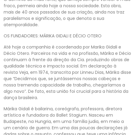
fraco, permeia ainda hoje a nossa sociedade. Esta obra,
mais de 40 anos passados de sua criação, ainda nos traz
paralelismos e significação, o que denota a sua
atemporalidade.
OS FUNDADORES: MÁRIKA GIDALI E DÉCIO OTERO
Até hoje a companhia é coordenada por Marika Gidali e
Décio Otero. Parceiros na vida e na profissão, Márika e Décio
continuam à frente da direção da Cia. produzindo obras de
qualidade técnica e impacto social. Em declaração à
revista Veja, em 1974, transcrita por Linneu Dias, Márika disse
que “Decidimos que, se juntássemos nossas cabeças e
nossa tremenda capacidade de trabalho, chegaríamos a
algo novo”. De fato, esta união foi crucial para a história da
dança brasileira.
Márika Gidali é bailarina, coreógrafa, professora, diretora
artística e fundadora do Ballet Stagium. Nasceu em
Budapeste, na Hungria, em uma família judia, em meio a
um cenário de guerra. Em uma das poucas declarações já
dadas sobre o assunto, confessou que teve uma infância