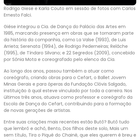
Rodrigo Giese e Karla Couto em sessão de fotos com Carlos
Ernesto Falci.
Giése integrou a Cia. de Dança do Palácio das Artes em
1985, marcando presença em obras que se tornaram parte
da história da companhia, como La Valse (1993), de Luis
Arrieta; Serenata (1994), de Rodrigo Pederneiras; Relâche
(1995), de Tíndaro Silvano; e 22 Segredos (2009), concebido
por Sônia Mota e coreografado pelo elenco da Cia.
Ao longo dos anos, passou também a atuar como
coreógrafo, criando obras para o Cefart, o Ballet Jovem
Minas Gerais e para óperas da Fundação Clóvis Salgado,
instituição à qual esteve vinculado por toda a carreira. Nos
últimos três anos, atuava como professor e coreógrafo da
Escola de Dança do Cefart, contribuindo para a formação
de novas gerações de artistas.
Entre suas criações mais recentes estão Butô? Butô tudo
que lembrô e achô, Bento, Dos filhos deste solo, Mais um
sem título, Tira o Piqué do Chainé, que eles querem é breu e