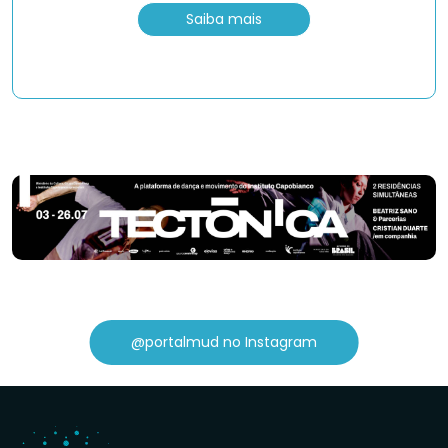
Saiba mais
@portalmud no Instagram