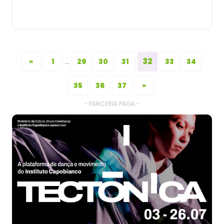
...
32
«
1
29
30
31
33
34
35
36
37
»
- PARCERIA PAGA -