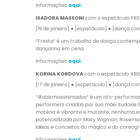
Informações
aqui.
ISADORA MASSONI
com o espetáculo FR
[19 de janeiro] ● [espetáculo] ● [dança 
“Fresta” é um trabalho de dança contemp
dançarina em cena.
Informações
aqui.
KORINA KORDOVA
com o espetáculo A
[17 de janeiro] ● [espetáculo] ● [dança 
“#abismosanimados” é um ato-performance-
performers criadas por sua mãe, Eudoxie
matéria é vibrante e mutante, nenhuma estr
potencializada por Mary Wigman, Rosemar
idéias e conceitos do mágico e do coreográ
Informações
aqui.