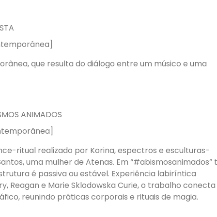
ESTA
contemporânea]
orânea, que resulta do diálogo entre um músico e uma
BISMOS ANIMADOS
contemporânea]
ritual realizado por Korina, espectros e esculturas-
 Santos, uma mulher de Atenas. Em “#abismosanimados” 
utura é passiva ou estável. Experiência labiríntica
y, Reagan e Marie Sklodowska Curie, o trabalho conecta
fico, reunindo práticas corporais e rituais de magia.