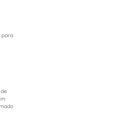
a para
 de
 um
hamado