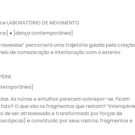
nce LABORATÓRIO DE MOVIMENTO
mance] ● [dança contemporânea]
ravessias” percorrerá uma trajetória guiada pela criaçã
io de comunicação e interlocução com o exterior.
PÉRIE
contemporânea]
as. As ruínas e entulhos parecem sobrepor-se. Ficam
 fato? O que são os fragmentos que restam? “Intempérie
o de ser atravessado e transformado por forças de
oscópicas) e constituído por seus rastros, fragmentos e