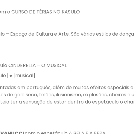
om o CURSO DE FÉRIAS NO KASULO
lo – Espaço de Cultura e Arte. São vários estilos de danç
ulo CINDERELLA – O MUSICAL
ulo] ● [musical]
ntadas em português, além de muitos efeitos especiais e
s de gelo seco, telões, ilusionismo, explosões, cheiros e
teia ter a sensação de estar dentro do espetáculo o c
S VANUCCI
com o espetáculo A BELA E A FERA