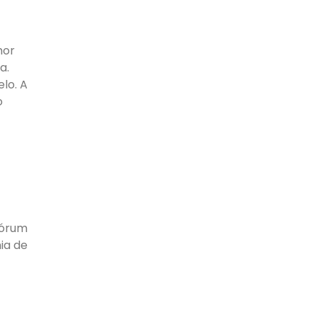
mor
a.
lo. A
o
Fórum
ia de