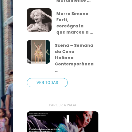
Maranhense ...
Morre Simone
Forti,
coreógrafa
que marcou a ...
Scena – Semana
da Cena
Italiana
Contemporânea
...
VER TODAS
- PARCERIA PAGA -