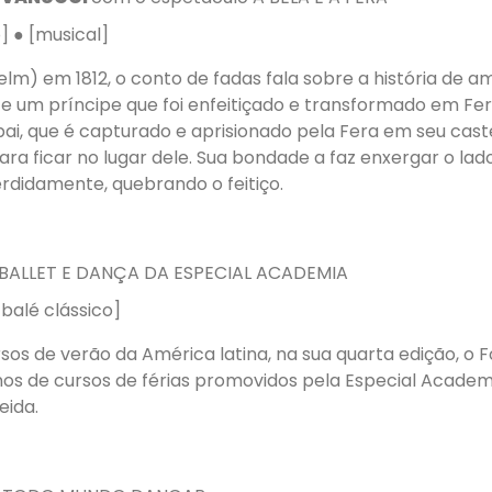
o] ● [musical]
lm) em 1812, o conto de fadas fala sobre a história de a
 e um príncipe que foi enfeitiçado e transformado em Fer
pai, que é capturado e aprisionado pela Fera em seu caste
ra ficar no lugar dele. Sua bondade a faz enxergar o lad
didamente, quebrando o feitiço.
 BALLET E DANÇA DA ESPECIAL ACADEMIA
[balé clássico]
os de verão da América latina, na sua quarta edição, o 
anos de cursos de férias promovidos pela Especial Academ
eida.