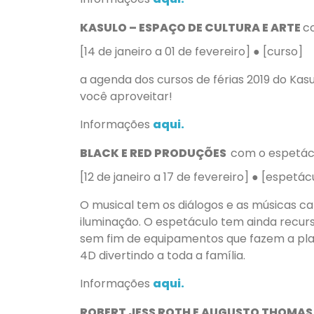
KASULO – ESPAÇO DE CULTURA E ARTE
c
[14 de janeiro a 01 de fevereiro] ● [curso]
a agenda dos cursos de férias 2019 do Kasu
você aproveitar!
Informações
aqui.
BLACK E RED PRODUÇÕES
com o espetác
[12 de janeiro a 17 de fevereiro] ● [espetác
O musical tem os diálogos e as músicas ca
iluminação. O espetáculo tem ainda recurso
sem fim de equipamentos que fazem a pla
4D divertindo a toda a família.
Informações
aqui.
ROBERT JESS ROTH E AUGUSTO THOMA