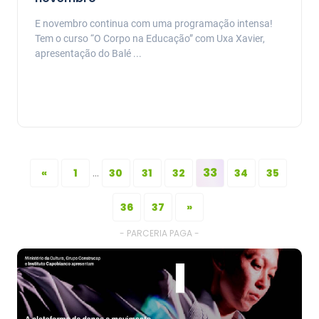
E novembro continua com uma programação intensa!
Tem o curso “O Corpo na Educação” com Uxa Xavier,
apresentação do Balé ...
...
33
«
1
30
31
32
34
35
36
37
»
- PARCERIA PAGA -