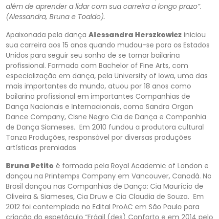
além de aprender a lidar com sua carreira a longo prazo”.
(Alessandra, Bruna e Toaldo).
Apaixonada pela dança
Alessandra Herszkowicz
iniciou
sua carreira aos 15 anos quando mudou-se para os Estados
Unidos para seguir seu sonho de se tornar bailarina
profissional. Formada com Bachelor of Fine Arts, com
especialização em dança, pela University of Iowa, uma das
mais importantes do mundo, atuou por 18 anos como
bailarina profissional em importantes Companhias de
Dança Nacionais e Internacionais, como Sandra Organ
Dance Company, Cisne Negro Cia de Dança e Companhia
de Dança Siameses. Em 2010 fundou a produtora cultural
Tanza Produções, responsável por diversas produções
artísticas premiadas
Bruna Petito
é formada pela Royal Academic of London e
dançou na Printemps Company em Vancouver, Canadá. No
Brasil dançou nas Companhias de Dança: Cia Maurício de
Oliveira & Siameses, Cia Druw e Cia Claudia de Souza. Em
2012 foi contemplada no Edital ProAC em São Paulo para
criação do espetáculo “Frágil (des) Conforto e em 2014 pelo