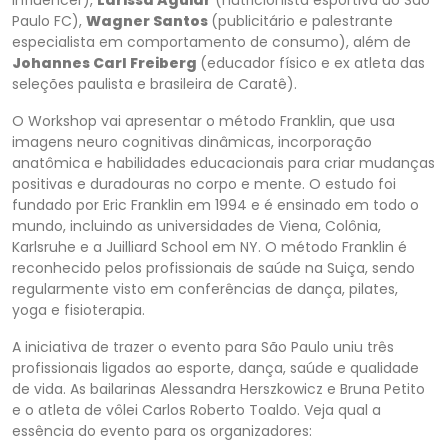
influencer),
Larissa Aguiar
(nutricionista esportiva do São
Paulo FC),
Wagner Santos
(publicitário e palestrante
especialista em comportamento de consumo), além de
Johannes Carl Freiberg
(educador físico e ex atleta das
seleções paulista e brasileira de Caratê).
O Workshop vai apresentar o método Franklin, que usa
imagens neuro cognitivas dinâmicas, incorporação
anatômica e habilidades educacionais para criar mudanças
positivas e duradouras no corpo e mente. O estudo foi
fundado por Eric Franklin em 1994 e é ensinado em todo o
mundo, incluindo as universidades de Viena, Colônia,
Karlsruhe e a Juilliard School em NY. O método Franklin é
reconhecido pelos profissionais de saúde na Suiça, sendo
regularmente visto em conferências de dança, pilates,
yoga e fisioterapia.
A iniciativa de trazer o evento para São Paulo uniu três
profissionais ligados ao esporte, dança, saúde e qualidade
de vida. As bailarinas Alessandra Herszkowicz e Bruna Petito
e o atleta de vôlei Carlos Roberto Toaldo. Veja qual a
essência do evento para os organizadores: