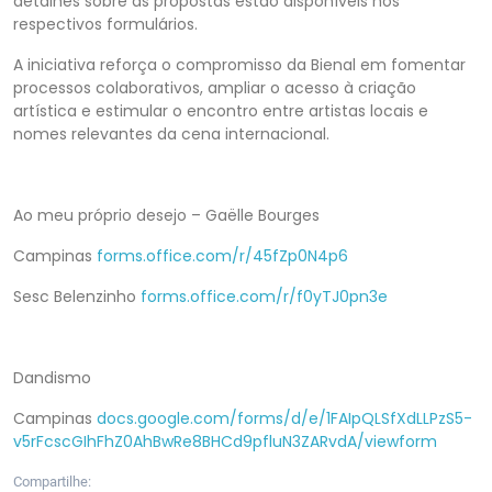
detalhes sobre as propostas estão disponíveis nos
respectivos formulários.
A iniciativa reforça o compromisso da Bienal em fomentar
processos colaborativos, ampliar o acesso à criação
artística e estimular o encontro entre artistas locais e
nomes relevantes da cena internacional.
Ao meu próprio desejo – Gaëlle Bourges
Campinas
forms.office.com/r/45fZp0N4p6
Sesc Belenzinho
forms.office.com/r/f0yTJ0pn3e
Dandismo
Campinas
docs.google.com/forms/d/e/1FAIpQLSfXdLLPzS5-
v5rFcscGIhFhZ0AhBwRe8BHCd9pfluN3ZARvdA/viewform
Compartilhe: