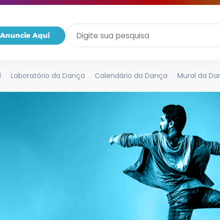
Anuncie Aqui
l
Laboratório da Dança
Calendário da Dança
Mural da Da