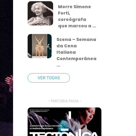
Morre Simone
Forti,
coreógrafa
que marcou a ...
Scena – Semana
da Cena
Italiana
Contemporânea
...
VER TODAS
- PARCERIA PAGA -