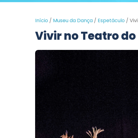
Início
/
Museu da Dança
/
Espetáculo
/
Viv
Vivir no Teatro d