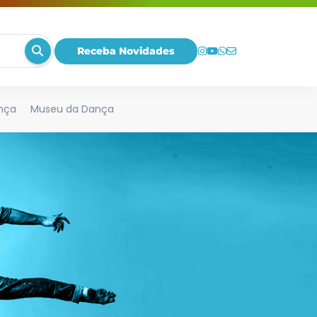
Receba Novidades
nça
Museu da Dança