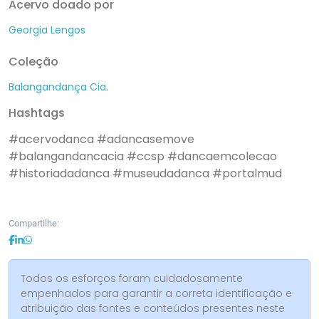
Acervo doado por
Georgia Lengos
Coleção
Balangandança Cia.
Hashtags
#acervodanca
#adancasemove
#balangandancacia
#ccsp
#dancaemcolecao
#historiadadanca
#museudadanca
#portalmud
Compartilhe:
Todos os esforços foram cuidadosamente
empenhados para garantir a correta identificação e
atribuição das fontes e conteúdos presentes neste