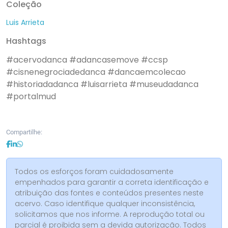
Coleção
Luis Arrieta
Hashtags
#acervodanca
#adancasemove
#ccsp
#cisnenegrociadedanca
#dancaemcolecao
#historiadadanca
#luisarrieta
#museudadanca
#portalmud
Compartilhe:
Todos os esforços foram cuidadosamente
empenhados para garantir a correta identificação e
atribuição das fontes e conteúdos presentes neste
acervo. Caso identifique qualquer inconsistência,
solicitamos que nos informe. A reprodução total ou
parcial é proibida sem a devida autorização. Todos