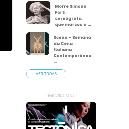
Morre Simone
Forti,
coreógrafa
que marcou a ...
Scena – Semana
da Cena
Italiana
Contemporânea
...
VER TODAS
- PARCERIA PAGA -