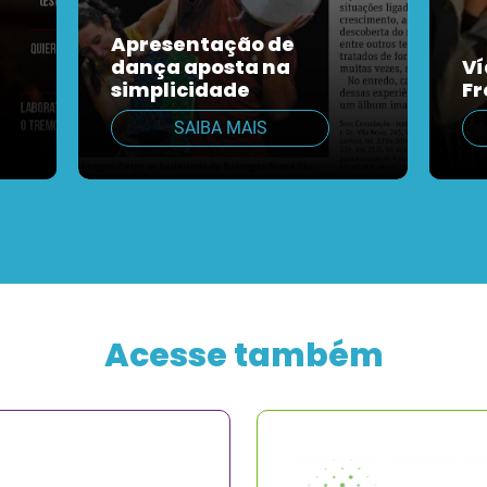
Apresentação de
dança aposta na
Ví
simplicidade
Fr
SAIBA MAIS
Acesse também