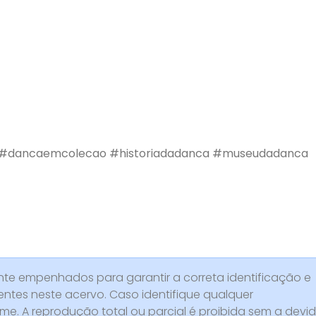
#dancaemcolecao
#historiadadanca
#museudadanca
e empenhados para garantir a correta identificação e
entes neste acervo. Caso identifique qualquer
rme. A reprodução total ou parcial é proibida sem a devi