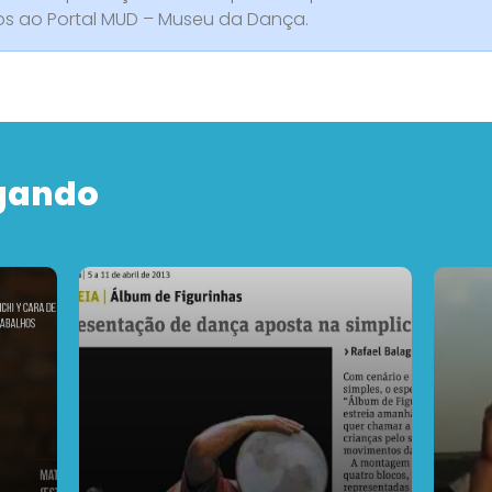
dos ao Portal MUD – Museu da Dança.
gando