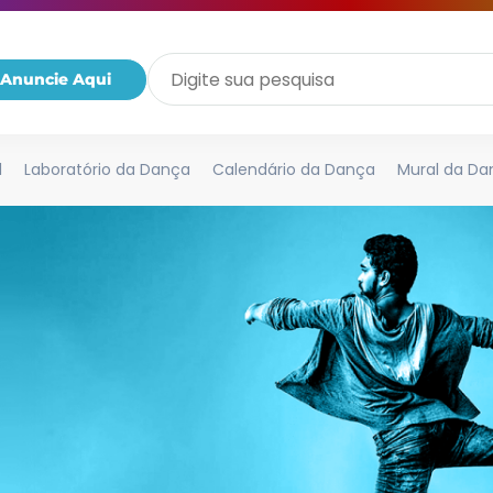
Anuncie Aqui
l
Laboratório da Dança
Calendário da Dança
Mural da Da