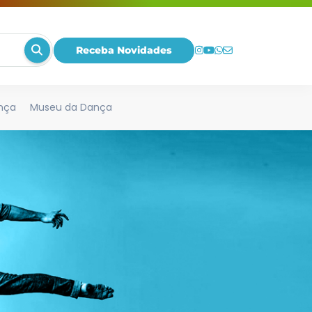
Receba Novidades
nça
Museu da Dança