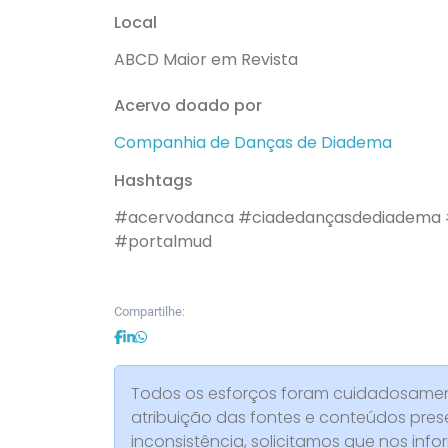
Local
ABCD Maior em Revista
Acervo doado por
Companhia de Danças de Diadema
Hashtags
#acervodanca
#ciadedançasdediadema
#portalmud
Compartilhe:
Todos os esforços foram cuidadosament
atribuição das fontes e conteúdos pres
inconsistência, solicitamos que nos info