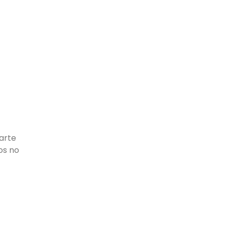
arte
os no