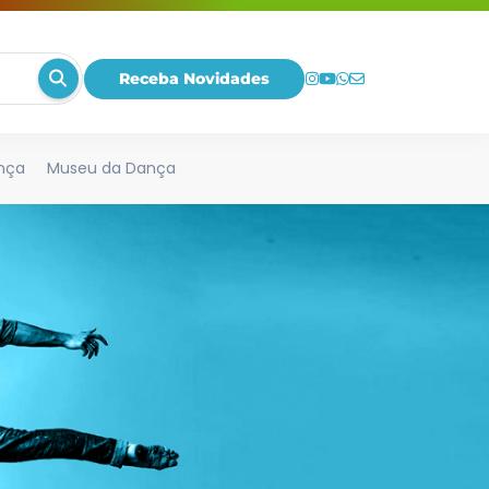
Receba Novidades
nça
Museu da Dança