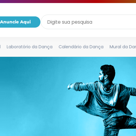
Anuncie Aqui
l
Laboratório da Dança
Calendário da Dança
Mural da Da