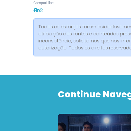
Compartilhe:
Todos os esforços foram cuidadosament
atribuição das fontes e conteúdos pres
inconsistência, solicitamos que nos info
autorização. Todos os direitos reserva
Continue Nave