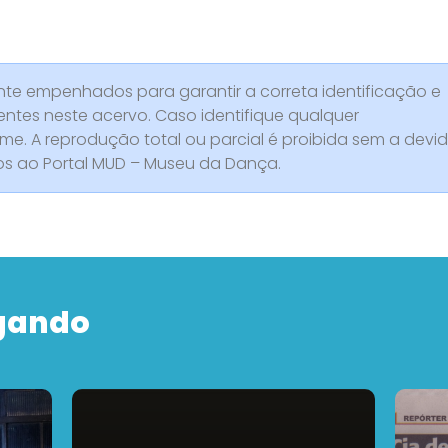
e empenhados para garantir a correta identificação e
entes neste acervo. Caso identifique qualquer
rme. A reprodução total ou parcial é proibida sem a devi
dos ao Portal MUD – Museu da Dança.
gando