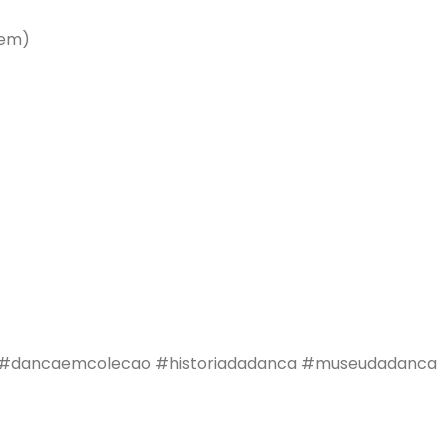
gem)
#dancaemcolecao
#historiadadanca
#museudadanca