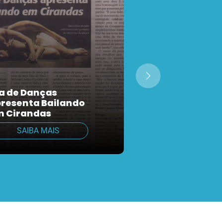
a de Danças
resenta Bailando
 Cirandas
Bolero no Metr
SAIBA MAIS
SAIBA MAIS