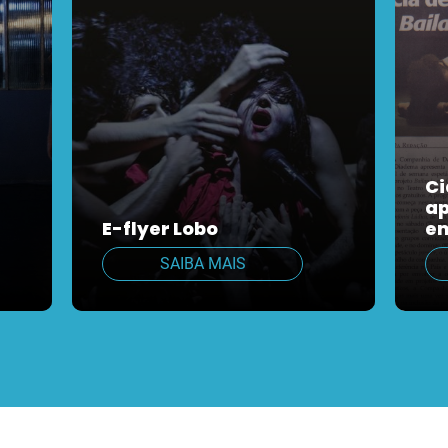
Ci
ap
E-flyer Lobo
em
SAIBA MAIS