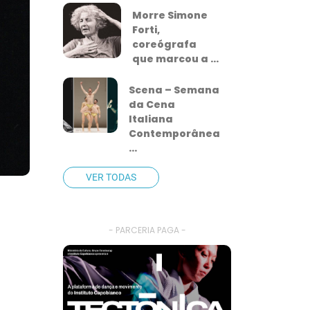
Morre Simone
Forti,
coreógrafa
que marcou a ...
Scena – Semana
da Cena
Italiana
Contemporânea
...
VER TODAS
- PARCERIA PAGA -