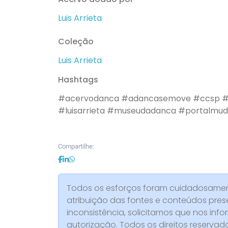
Luis Arrieta
Coleção
Luis Arrieta
Hashtags
#acervodanca
#adancasemove
#ccsp
#
#luisarrieta
#museudadanca
#portalmud
Compartilhe:
Todos os esforços foram cuidadosament
atribuição das fontes e conteúdos pres
inconsistência, solicitamos que nos info
autorização. Todos os direitos reserva