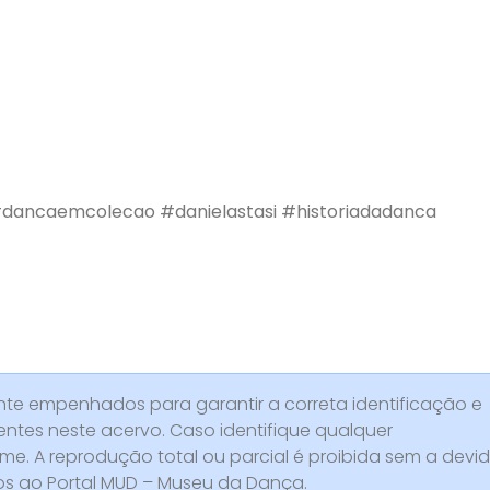
dancaemcolecao
#danielastasi
#historiadadanca
e empenhados para garantir a correta identificação e
entes neste acervo. Caso identifique qualquer
rme. A reprodução total ou parcial é proibida sem a devi
dos ao Portal MUD – Museu da Dança.