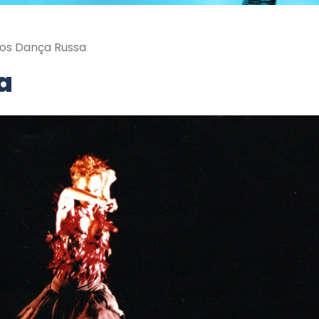
os Dança Russa
a