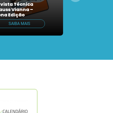
vista Técnica
auss Vianna –
Vídeo Memória
na Edição
Pés
SAIBA MAIS
SAIBA MAIS