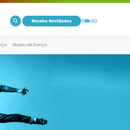
Receba Novidades
nça
Museu da Dança