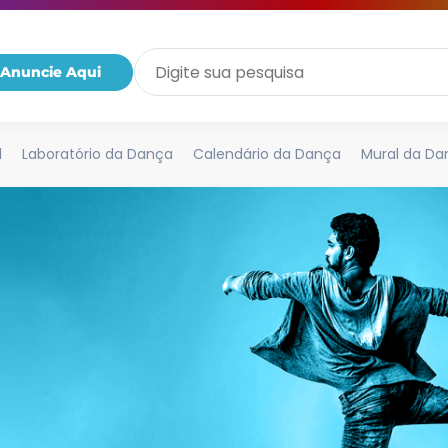
Anuncie Aqui
l
Laboratório da Dança
Calendário da Dança
Mural da Da