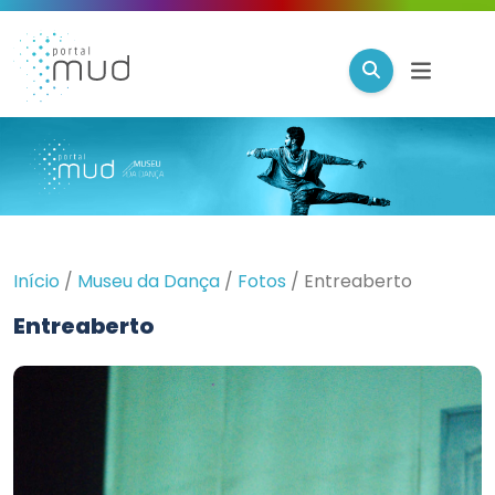
Início
/
Museu da Dança
/
Fotos
/
Entreaberto
Entreaberto