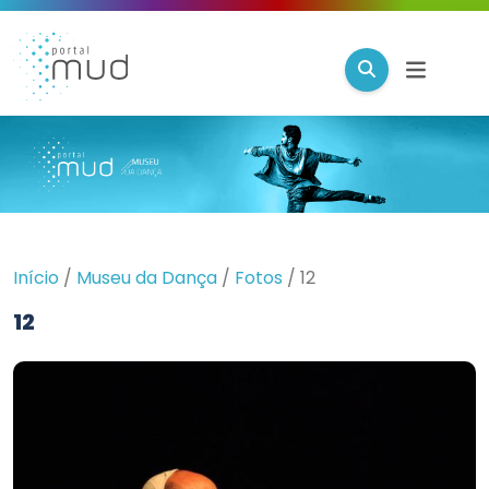
Início
/
Museu da Dança
/
Fotos
/
12
12