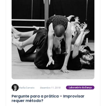
Ateliê Coreográfico sob a direção de Regina Miranda
(RJ/NYC), no Centro Coreográfico do Rio de Janeiro.
Interessa-se por metodologia de pesquisa em arte,
processos de criação de obras e ensino-aprendizagem da
dança. Suas pesquisas triangulam a dança
contemporânea no Brasil, Canadá e Moçambique, onde
atua desde 2011 no meio profissional.
Laboratório da Dança
Marília Carneiro
dezembro 11, 2018
Pergunte para a prática – Improvisar
requer método?