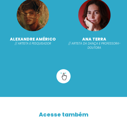
ALEXANDRE AMÉRICO
ANA TERRA
// ARTISTA E PESQUISADOR
// ARTISTA DA DANÇA E PROFESSORA-
DOUTORA
Acesse também