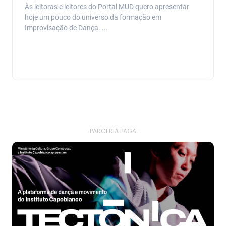
Às leitoras e leitores do Portal MUD quero apresentar
hoje um pouco do universo da formação em
Improvisação de Dança. ...
- PARCERIA PAGA -