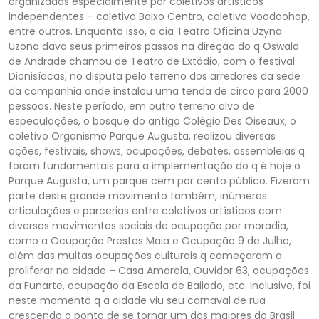
organizadas especialmente por coletivos artísticos
independentes – coletivo Baixo Centro, coletivo Voodoohop,
entre outros. Enquanto isso, a cia Teatro Oficina Uzyna
Uzona dava seus primeiros passos na direção do q Oswald
de Andrade chamou de Teatro de Extádio, com o festival
Dionisíacas, no disputa pelo terreno dos arredores da sede
da companhia onde instalou uma tenda de circo para 2000
pessoas. Neste período, em outro terreno alvo de
especulações, o bosque do antigo Colégio Des Oiseaux, o
coletivo Organismo Parque Augusta, realizou diversas
ações, festivais, shows, ocupações, debates, assembleias q
foram fundamentais para a implementação do q é hoje o
Parque Augusta, um parque cem por cento público. Fizeram
parte deste grande movimento também, inúmeras
articulações e parcerias entre coletivos artísticos com
diversos movimentos sociais de ocupação por moradia,
como a Ocupação Prestes Maia e Ocupação 9 de Julho,
além das muitas ocupações culturais q começaram a
proliferar na cidade – Casa Amarela, Ouvidor 63, ocupações
da Funarte, ocupação da Escola de Bailado, etc. Inclusive, foi
neste momento q a cidade viu seu carnaval de rua
crescendo a ponto de se tornar um dos maiores do Brasil.