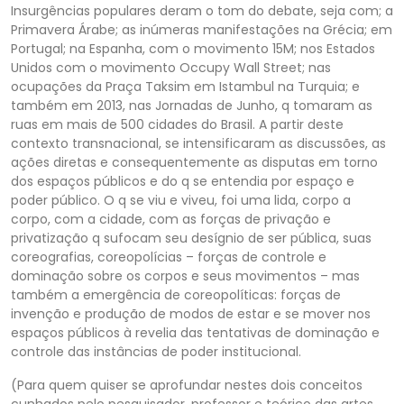
Insurgências populares deram o tom do debate, seja com; a
Primavera Árabe; as inúmeras manifestações na Grécia; em
Portugal; na Espanha, com o movimento 15M; nos Estados
Unidos com o movimento Occupy Wall Street; nas
ocupações da Praça Taksim em Istambul na Turquia; e
também em 2013, nas Jornadas de Junho, q tomaram as
ruas em mais de 500 cidades do Brasil. A partir deste
contexto transnacional, se intensificaram as discussões, as
ações diretas e consequentemente as disputas em torno
dos espaços públicos e do q se entendia por espaço e
poder público. O q se viu e viveu, foi uma lida, corpo a
corpo, com a cidade, com as forças de privação e
privatização q sufocam seu desígnio de ser pública, suas
coreografias, coreopolícias – forças de controle e
dominação sobre os corpos e seus movimentos – mas
também a emergência de coreopolíticas: forças de
invenção e produção de modos de estar e se mover nos
espaços públicos à revelia das tentativas de dominação e
controle das instâncias de poder institucional.
(Para quem quiser se aprofundar nestes dois conceitos
cunhados pelo pesquisador, professor e teórico das artes