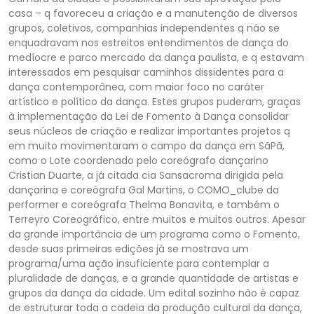
casa – q favoreceu a criação e a manutenção de diversos
grupos, coletivos, companhias independentes q não se
enquadravam nos estreitos entendimentos de dança do
medíocre e parco mercado da dança paulista, e q estavam
interessados em pesquisar caminhos dissidentes para a
dança contemporânea, com maior foco no caráter
artístico e político da dança. Estes grupos puderam, graças
à implementação da Lei de Fomento à Dança consolidar
seus núcleos de criação e realizar importantes projetos q
em muito movimentaram o campo da dança em SãPã,
como o Lote coordenado pelo coreógrafo dançarino
Cristian Duarte, a já citada cia Sansacroma dirigida pela
dançarina e coreógrafa Gal Martins, o COMO_clube da
performer e coreógrafa Thelma Bonavita, e também o
Terreyro Coreográfico, entre muitos e muitos outros. Apesar
da grande importância de um programa como o Fomento,
desde suas primeiras edições já se mostrava um
programa/uma ação insuficiente para contemplar a
pluralidade de danças, e a grande quantidade de artistas e
grupos da dança da cidade. Um edital sozinho não é capaz
de estruturar toda a cadeia da produção cultural da dança,