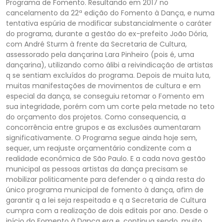
Programa de Fomento. Resultando em 2017 no
cancelamento da 22ª edição do Fomento à Dança, e numa
tentativa espúria de modificar substancialmente o caráter
do programa, durante a gestão do ex-prefeito João Dória,
com André Sturm à frente da Secretaria de Cultura,
assessorado pela dançarina Lara Pinheiro (pois é, uma
dançarina), utilizando como álibi a reivindicação de artistas
q se sentiam excluídos do programa. Depois de muita luta,
muitas manifestações de movimentos de cultura e em
especial da dança, se conseguiu retomar o Fomento em
sua integridade, porém com um corte pela metade no teto
do orçamento dos projetos. Como consequencia, a
concorrência entre grupos e as exclusões aumentaram
significativamente. O Programa segue ainda hoje sem,
sequer, um reajuste orçamentário condizente com a
realidade econômica de São Paulo. E a cada nova gestão
municipal as pessoas artistas da dança precisam se
mobilizar politicamente para defender o q ainda resta do
único programa municipal de fomento à dança, afim de
garantir q a lei seja respeitada e q a Secretaria de Cultura
cumpra com a realização de dois editais por ano. Desde o
início do Fomento à Dança era e, continua sendo, muito