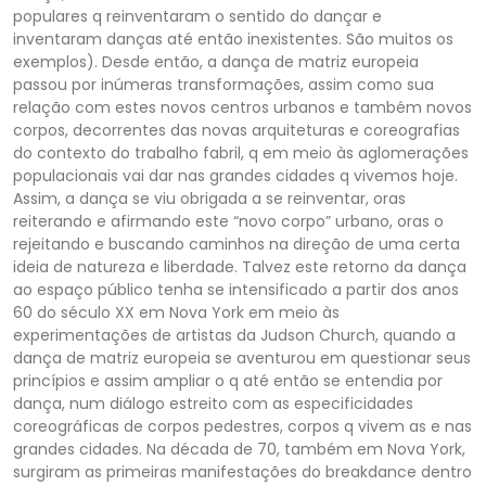
populares q reinventaram o sentido do dançar e
inventaram danças até então inexistentes. São muitos os
exemplos). Desde então, a dança de matriz europeia
passou por inúmeras transformações, assim como sua
relação com estes novos centros urbanos e também novos
corpos, decorrentes das novas arquiteturas e coreografias
do contexto do trabalho fabril, q em meio às aglomerações
populacionais vai dar nas grandes cidades q vivemos hoje.
Assim, a dança se viu obrigada a se reinventar, oras
reiterando e afirmando este “novo corpo” urbano, oras o
rejeitando e buscando caminhos na direção de uma certa
ideia de natureza e liberdade. Talvez este retorno da dança
ao espaço público tenha se intensificado a partir dos anos
60 do século XX em Nova York em meio às
experimentações de artistas da Judson Church, quando a
dança de matriz europeia se aventurou em questionar seus
princípios e assim ampliar o q até então se entendia por
dança, num diálogo estreito com as especificidades
coreográficas de corpos pedestres, corpos q vivem as e nas
grandes cidades. Na década de 70, também em Nova York,
surgiram as primeiras manifestações do breakdance dentro