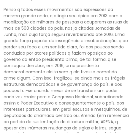
Penso q todos esses movimentos são expressões da
mesma grande onda, q atingiu seu ápice em 2013 com a
mobilização de milhares de pessoas a ocuparem as ruas de
mais de 500 cidades do país, nas já citadas Jornadas de
Junho, mas cuja força seguiu reverberando até 2016. Uma
grande força popular de insurgência e insubordinação, q ao
perder seu foco e um sentido claro, foi aos poucos sendo
conduzida por atores políticos q faziam oposição ao
governo da então presidenta Dilma, de tal forma, q se
conseguiu derrubar, em 2016, uma presidenta
democraticamente eleita sem q ela tivesse cometido
crime algum. Com isso, fragilizou-se ainda mais as frágeis
estruturas democráticas e de governança do país, e aos
poucos foi-se criando meios de se transferir um poder
cada vez maior para o Congresso Nacional, subordinando
assim o Poder Executivo e consequentemente o país, aos
interesses particulares, em geral escusos e mesquinhos, de
deputados do chamado centrão ou, Arenão (em referência
ao partido de sustentação da ditadura militar, ARENA, q
apesar das inúmeras mudanças de siglas e letras, segue