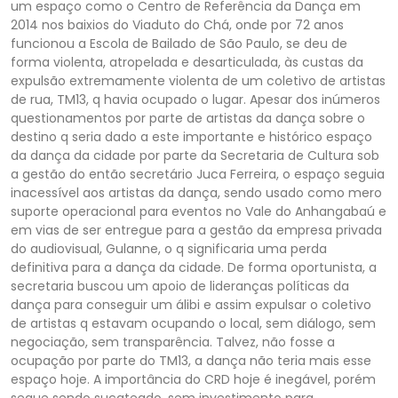
um espaço como o Centro de Referência da Dança em
2014 nos baixios do Viaduto do Chá, onde por 72 anos
funcionou a Escola de Bailado de São Paulo, se deu de
forma violenta, atropelada e desarticulada, às custas da
expulsão extremamente violenta de um coletivo de artistas
de rua, TM13, q havia ocupado o lugar. Apesar dos inúmeros
questionamentos por parte de artistas da dança sobre o
destino q seria dado a este importante e histórico espaço
da dança da cidade por parte da Secretaria de Cultura sob
a gestão do então secretário Juca Ferreira, o espaço seguia
inacessível aos artistas da dança, sendo usado como mero
suporte operacional para eventos no Vale do Anhangabaú e
em vias de ser entregue para a gestão da empresa privada
do audiovisual, Gulanne, o q significaria uma perda
definitiva para a dança da cidade. De forma oportunista, a
secretaria buscou um apoio de lideranças políticas da
dança para conseguir um álibi e assim expulsar o coletivo
de artistas q estavam ocupando o local, sem diálogo, sem
negociação, sem transparência. Talvez, não fosse a
ocupação por parte do TM13, a dança não teria mais esse
espaço hoje. A importância do CRD hoje é inegável, porém
segue sendo sucateado, sem investimento para