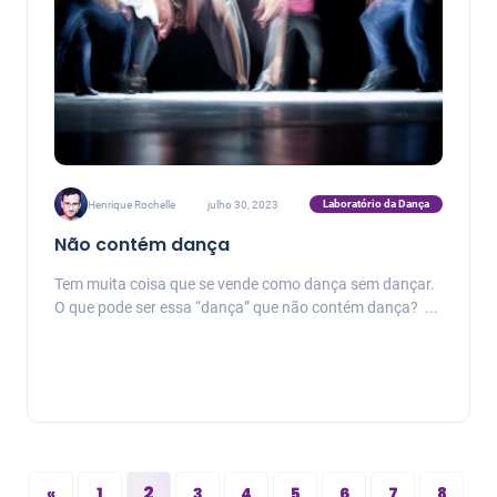
Laboratório da Dança
Henrique Rochelle
julho 30, 2023
Não contém dança
Tem muita coisa que se vende como dança sem dançar.
O que pode ser essa “dança” que não contém dança? ...
2
«
1
3
4
5
6
7
8