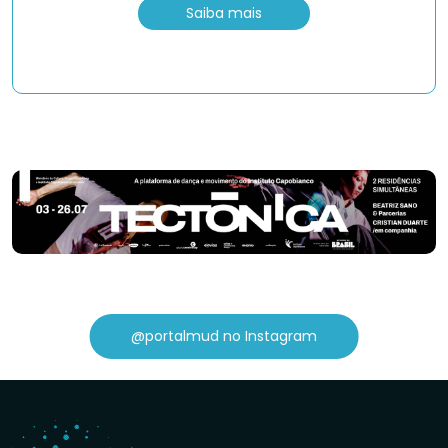
Saiba mais
@portalmud no Instagram