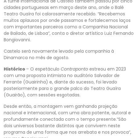
A turnê internacional de Castelo também passou por cinco
cidades portuguesas em março deste ano, onde o Balé
Teatro Guaíra foi calorosamente recebido. “Recebemos
muitos aplausos por onde passamos e fortalecemos laços
com importantes parceiros como a Companhia Nacional
de Bailado, de Lisboa”, conta o diretor artístico Luiz Fernando
Bongiovanni.
Castelo será novamente levado pela companhia à
Dinamarca no mês de agosto.
Histórico
– O espetáculo
Contraponto
estreou em 2023
com uma proposta intimista no auditório Salvador de
Ferrante (Guairinha) e, diante do sucesso, foi levado
posteriormente para o grande palco do Teatro Guaíra
(Guairão), com sessões esgotadas.
Desde então, a montagem vem ganhando projeção
nacional e internacional, com uma obra potente, autoral e
profundamente conectada com o tempo presente.“São
dois universos bastante distintos que convivem neste
programa de uma forma que nos arrebata e nos provoca”,