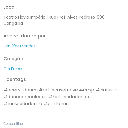
Local
Teatro Flavio Império | Rua Prof. Alves Pedroso, 600,
Cangaiba.
Acervo doado por
Jeniffer Mendes
Coleção
Cia Fusos
Hashtags
#acervodanca
#adancasemove
#ccsp
#ciafusos
#dancaemcolecao
#historiadadanca
#museudadanca
#portalmud
Compartilhe: