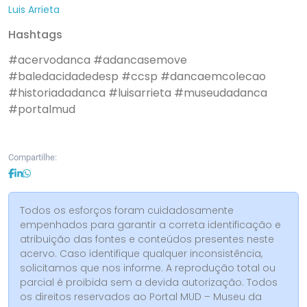
Luis Arrieta
Hashtags
#acervodanca
#adancasemove
#baledacidadedesp
#ccsp
#dancaemcolecao
#historiadadanca
#luisarrieta
#museudadanca
#portalmud
Compartilhe:
Todos os esforços foram cuidadosamente
empenhados para garantir a correta identificação e
atribuição das fontes e conteúdos presentes neste
acervo. Caso identifique qualquer inconsistência,
solicitamos que nos informe. A reprodução total ou
parcial é proibida sem a devida autorização. Todos
os direitos reservados ao Portal MUD – Museu da