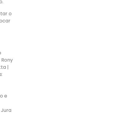
o.
tar o
hocar
o
e Rony
ta |
a:
ro e
 Jura