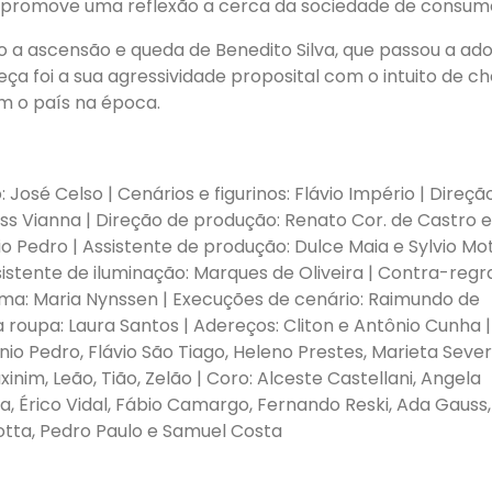
e promove uma reflexão a cerca da sociedade de consum
 a ascensão e queda de Benedito Silva, que passou a ado
ça foi a sua agressividade proposital com o intuito de c
m o país na época.
 José Celso | Cenários e figurinos: Flávio Império | Direçã
auss Vianna | Direção de produção: Renato Cor. de Castro 
o Pedro | Assistente de produção: Dulce Maia e Sylvio Mot
sistente de iluminação: Marques de Oliveira | Contra-regr
ma: Maria Nynssen | Execuções de cenário: Raimundo de
a roupa: Laura Santos | Adereços: Cliton e Antônio Cunha |
io Pedro, Flávio São Tiago, Heleno Prestes, Marieta Seve
inim, Leão, Tião, Zelão | Coro: Alceste Castellani, Angela
a, Érico Vidal, Fábio Camargo, Fernando Reski, Ada Gauss,
otta, Pedro Paulo e Samuel Costa