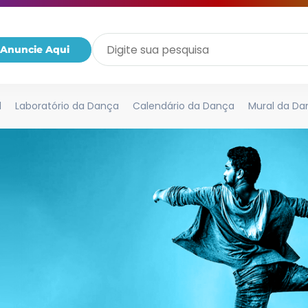
Anuncie Aqui
l
Laboratório da Dança
Calendário da Dança
Mural da Da