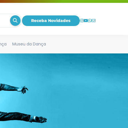
Receba Novidades
nça
Museu da Dança