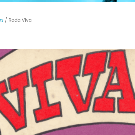
os
/
Roda Viva