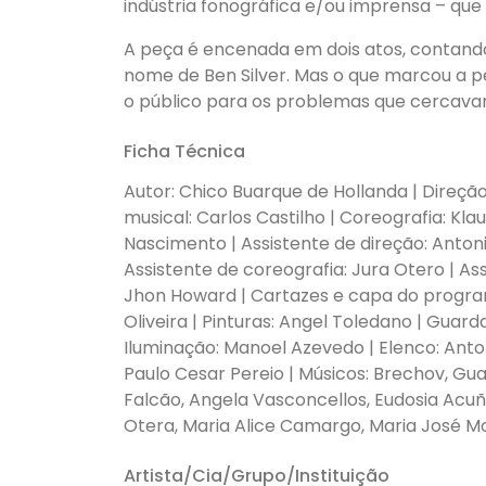
indústria fonográfica e/ou imprensa – qu
A peça é encenada em dois atos, contando
nome de Ben Silver. Mas o que marcou a pe
o público para os problemas que cercava
Ficha Técnica
Autor: Chico Buarque de Hollanda | Direção:
musical: Carlos Castilho | Coreografia: Kl
Nascimento | Assistente de direção: Antoni
Assistente de coreografia: Jura Otero | As
Jhon Howard | Cartazes e capa do progra
Oliveira | Pinturas: Angel Toledano | Guard
Iluminação: Manoel Azevedo | Elenco: Anton
Paulo Cesar Pereio | Músicos: Brechov, Guax
Falcão, Angela Vasconcellos, Eudosia Acuñ
Otera, Maria Alice Camargo, Maria José M
Artista/Cia/Grupo/Instituição