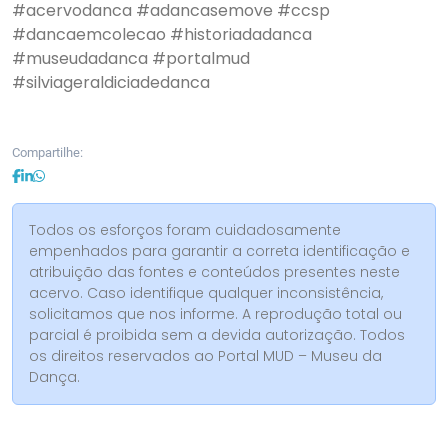
#acervodanca
#adancasemove
#ccsp
#dancaemcolecao
#historiadadanca
#museudadanca
#portalmud
#silviageraldiciadedanca
Compartilhe:
Todos os esforços foram cuidadosamente
empenhados para garantir a correta identificação e
atribuição das fontes e conteúdos presentes neste
acervo. Caso identifique qualquer inconsistência,
solicitamos que nos informe. A reprodução total ou
parcial é proibida sem a devida autorização. Todos
os direitos reservados ao Portal MUD – Museu da
Dança.