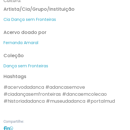
Cultura.
Artista/Cia/Grupo/Instituição
Cia Dança sem Fronteiras
Acervo doado por
Fernanda Amaral
Coleção
Dança sem Fronteiras
Hashtags
#acervodadanca
#adancasemove
#ciadançasemfronteiras
#dancaemcolecao
#historiadadanca
#museudadanca
#portalmud
Compartilhe: