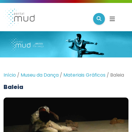
Início
/
Museu da Dança
/
Materiais Gráficos
/
Baleia
Baleia