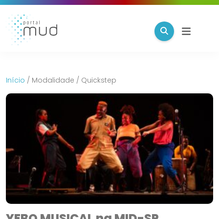
Início
/
Modalidade
/
Quickstep
YEBO MUSICAL na MID-SP