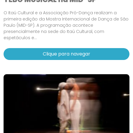
O Itaú Cultural e a Associação Pró-Dança realizam a
primeira edição da Mostra Internacional de Dança de São
Paulo (MID-SP). A programação acontece
presencialmente na sede do Itaú Cultural, com
espetáculos e...
Clique para navegar