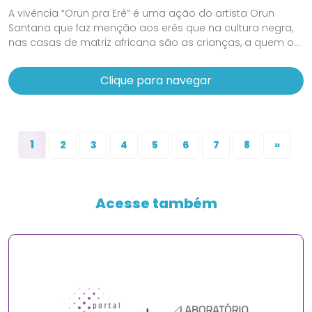
A vivência “Orun pra Erê” é uma ação do artista Orun
Santana que faz menção aos erês que na cultura negra,
nas casas de matriz africana são as crianças, a quem o...
Clique para navegar
1
2
3
4
5
6
7
8
»
Acesse também