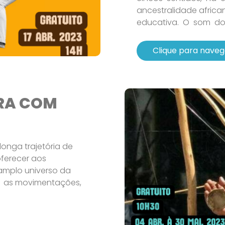
ancestralidade african
educativa. O som do 
Clique para naveg
IRA COM
longa trajetória de
oferecer aos
 amplo universo da
, as movimentações,