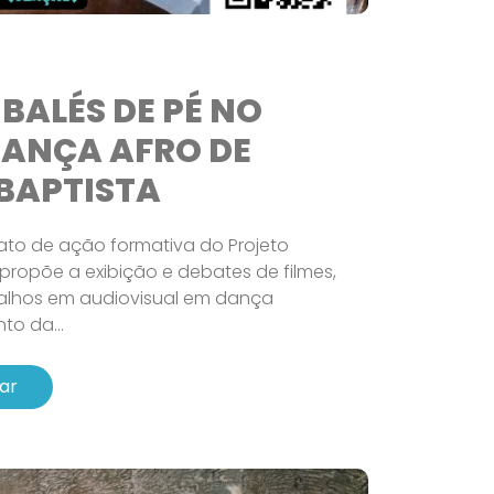
 BALÉS DE PÉ NO
DANÇA AFRO DE
BAPTISTA
ato de ação formativa do Projeto
opõe a exibição e debates de filmes,
alhos em audiovisual em dança
to da...
ar