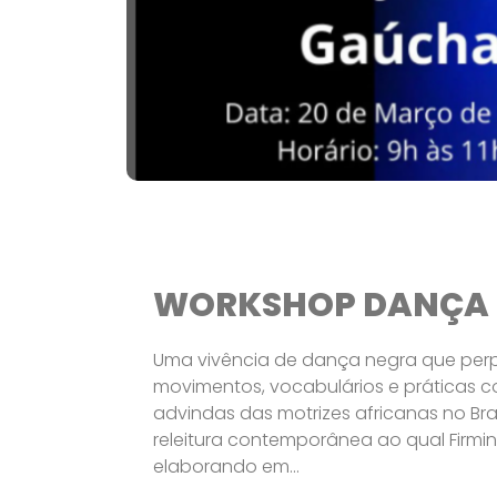
WORKSHOP DANÇA
Uma vivência de dança negra que per
movimentos, vocabulários e práticas co
advindas das motrizes africanas no Bra
releitura contemporânea ao qual Firmi
elaborando em...