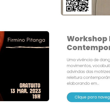
Workshop 
Contempo
Uma vivência de danç
movimentos, vocabulári
advindas das motrizes 
releitura contemporân
elaborando em...
Clique para naveg