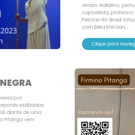
Amaro. Bailarino, perfo
capoeirista, professo
Pelotas-RS-Brasil. E
com Beka Kanaan,...
Clique para naveg
 NEGRA
passa por
rporais estilizadas
sil, diante de uma
no Pitanga vem