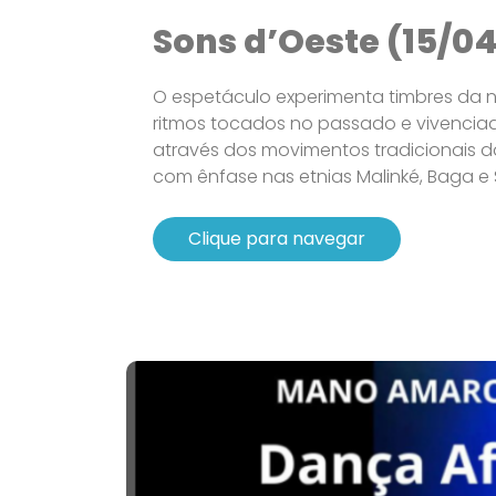
Sons d’Oeste (15/04
O espetáculo experimenta timbres da 
ritmos tocados no passado e vivencia
através dos movimentos tradicionais d
com ênfase nas etnias Malinké, Baga e S
Clique para navegar