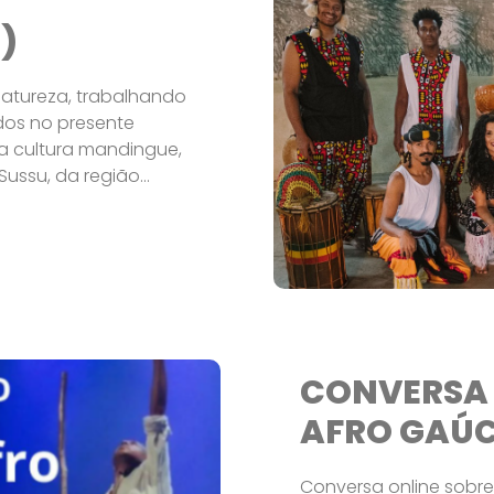
)
natureza, trabalhando
dos no presente
a cultura mandingue,
ussu, da região...
CONVERSA 
AFRO GAÚ
Conversa online sobr