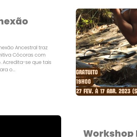
onexão
nexão Ancestral traz
mitiva Cócoras com
 Acredita-se que tais
ra o...
Workshop 