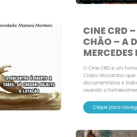
CINE CRD –
CHÃO – A 
MERCEDES 
O Cine CRD é um form
Corpo Mocambo que pr
documentários e trab
visando o fortalecimen
Clique para naveg