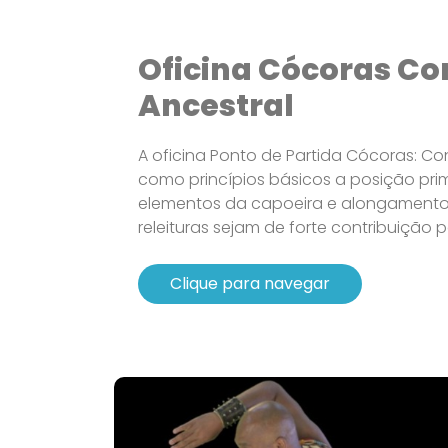
Oficina Cócoras C
Ancestral
A oficina Ponto de Partida Cócoras: Co
como princípios básicos a posição pri
elementos da capoeira e alongamento.
releituras sejam de forte contribuição pa
Clique para navegar