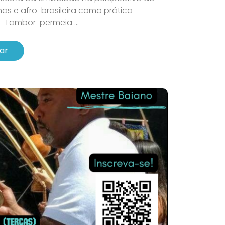
as e afro-brasileira como prática
Tambor permeia ...
ar