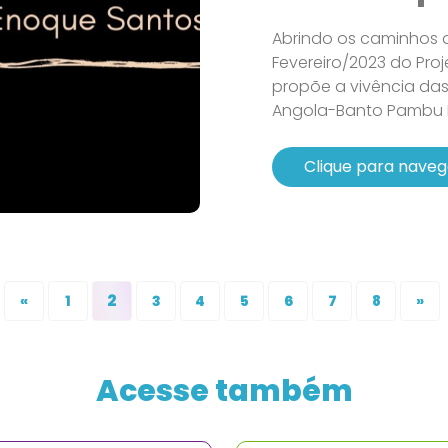
Abrindo os caminhos
Fevereiro/2023 do Pr
propõe a vivência das
Angola-Banto Pambu Ni
Clique para naveg
2
«
1
3
4
5
6
7
8
»
Acesse também