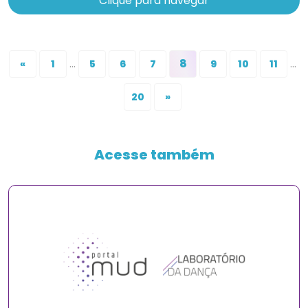
Clique para navegar
...
8
...
«
1
5
6
7
9
10
11
20
»
Acesse também