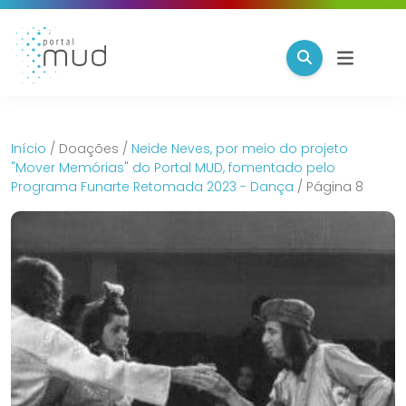
Início
/
Doações
/
Neide Neves, por meio do projeto
"Mover Memórias" do Portal MUD, fomentado pelo
Programa Funarte Retomada 2023 - Dança
/
Página 8