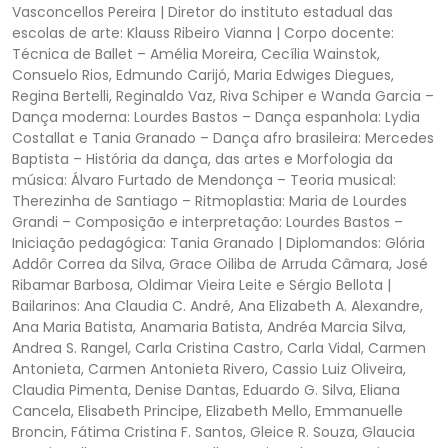
Vasconcellos Pereira | Diretor do instituto estadual das
escolas de arte: Klauss Ribeiro Vianna | Corpo docente:
Técnica de Ballet – Amélia Moreira, Cecília Wainstok,
Consuelo Rios, Edmundo Carijó, Maria Edwiges Diegues,
Regina Bertelli, Reginaldo Vaz, Riva Schiper e Wanda Garcia –
Dança moderna: Lourdes Bastos – Dança espanhola: Lydia
Costallat e Tania Granado – Dança afro brasileira: Mercedes
Baptista – História da dança, das artes e Morfologia da
música: Álvaro Furtado de Mendonça – Teoria musical:
Therezinha de Santiago – Ritmoplastia: Maria de Lourdes
Grandi – Composição e interpretação: Lourdes Bastos –
Iniciação pedagógica: Tania Granado | Diplomandos: Glória
Addôr Correa da Silva, Grace Oiliba de Arruda Câmara, José
Ribamar Barbosa, Oldimar Vieira Leite e Sérgio Bellota |
Bailarinos: Ana Claudia C. André, Ana Elizabeth A. Alexandre,
Ana Maria Batista, Anamaria Batista, Andréa Marcia Silva,
Andrea S. Rangel, Carla Cristina Castro, Carla Vidal, Carmen
Antonieta, Carmen Antonieta Rivero, Cassio Luiz Oliveira,
Claudia Pimenta, Denise Dantas, Eduardo G. Silva, Eliana
Cancela, Elisabeth Principe, Elizabeth Mello, Emmanuelle
Broncin, Fátima Cristina F. Santos, Gleice R. Souza, Glaucia