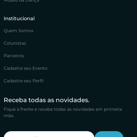
Museu da Dança
Institucional
Quem Somos
Colunistas
Parceiros
Cadastre seu Evento
Cadastre seu Perfil
Receba todas as novidades.
Fique à frente e receba todas as novidades em primeira
mão.