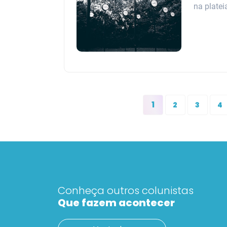
na plate
1
2
3
4
Conheça outros colunistas
Que fazem acontecer