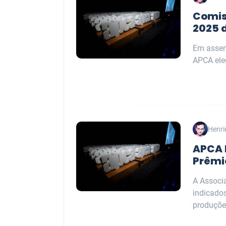
Comis
2025 
Em assem
APCA ele
Henri
APCA 
Prêmi
A Associa
indicado
produções,