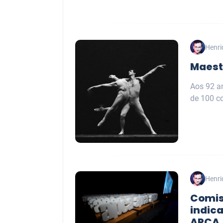
Henri
Maest
Aos 92 a
de 100 co
Henri
Comis
indic
APCA