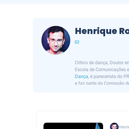
Henrique Ro
Crítico de dança, Doutor 
Escola de Comunicações e 
Dança
, é parecerista do 
e faz parte da Comissão 
Henri