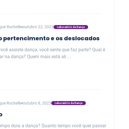
que Rochelle
outubro 22, 2023
Laboratório da Dança
 o pertencimento e os deslocados
ocê assiste dança, você sente que faz parte? Qual é
ar na dança? Quem mais está ali ...
que Rochelle
outubro 8, 2023
Laboratório da Dança
o
empo dura a dança? Quanto tempo você quer passar