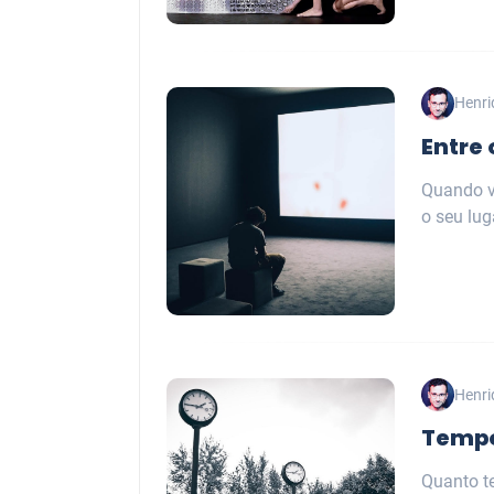
Henri
Entre
Quando v
o seu lug
Henri
Temp
Quanto t