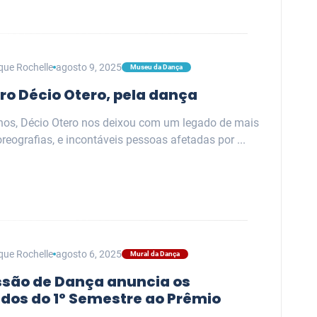
que Rochelle
agosto 9, 2025
Museu da Dança
ro Décio Otero, pela dança
nos, Décio Otero nos deixou com um legado de mais
reografias, e incontáveis pessoas afetadas por ...
que Rochelle
agosto 6, 2025
Mural da Dança
são de Dança anuncia os
ados do 1º Semestre ao Prêmio