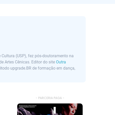
e Cultura (USP), fez pós-doutoramento na
 Artes Cênicas. Editor do site
Outra
 método upgrade.BR de formação em dança,
- PARCERIA PAGA -