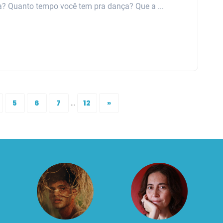
ia? Quanto tempo você tem pra dança? Que a ...
...
5
6
7
12
»