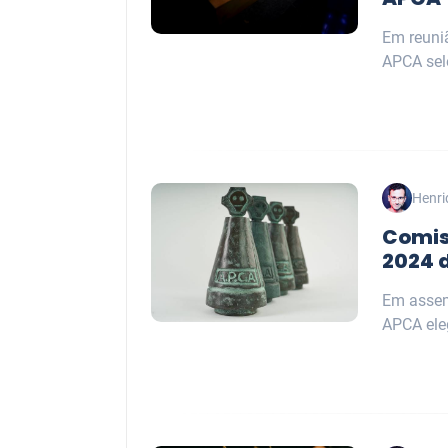
Em reuni
APCA sele
Henri
Comis
2024 
Em assem
APCA ele