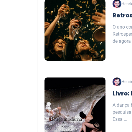
Henri
Retro
O ano co
Retrospe
de agora .
Henri
Livro
A dança 
pesquisas
Essa ...