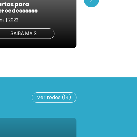
rtas para
rcedessssss
Chica
os | 2022
Fotos | 2015
SAIBA MAIS
SAIBA MAIS
Ver todos
(14)