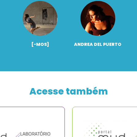
[-MOS]
ANDREA DEL PUERTO
Acesse também