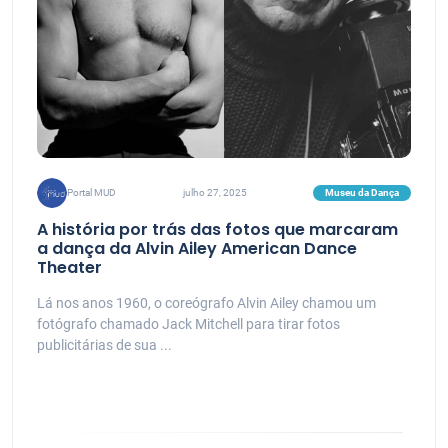
Museu da Dança
Portal MUD
julho 27, 2025
A história por trás das fotos que marcaram
a dança da Alvin Ailey American Dance
Theater
Lá nos anos 1960, o coreógrafo Alvin Ailey chamou um
fotógrafo chamado Jack Mitchell para tirar fotos
publicitárias de sua ...