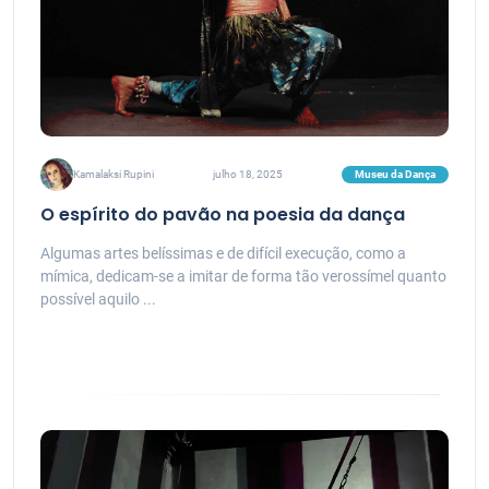
Museu da Dança
Kamalaksi Rupini
julho 18, 2025
O espírito do pavão na poesia da dança
Algumas artes belíssimas e de difícil execução, como a
mímica, dedicam-se a imitar de forma tão verossímel quanto
possível aquilo ...