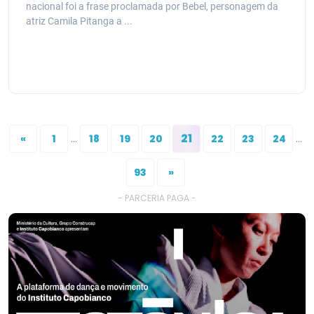
nacional foi a frase proclamada por Bebel, personagem da
atriz Camila Pitanga a ...
...
21
...
«
1
18
19
20
22
23
24
93
»
- PARCERIA PAGA -