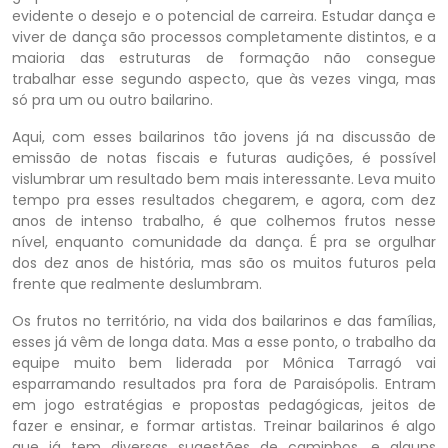
evidente o desejo e o potencial de carreira. Estudar dança e
viver de dança são processos completamente distintos, e a
maioria das estruturas de formação não consegue
trabalhar esse segundo aspecto, que às vezes vinga, mas
só pra um ou outro bailarino.
Aqui, com esses bailarinos tão jovens já na discussão de
emissão de notas fiscais e futuras audições, é possível
vislumbrar um resultado bem mais interessante. Leva muito
tempo pra esses resultados chegarem, e agora, com dez
anos de intenso trabalho, é que colhemos frutos nesse
nível, enquanto comunidade da dança. É pra se orgulhar
dos dez anos de história, mas são os muitos futuros pela
frente que realmente deslumbram.
Os frutos no território, na vida dos bailarinos e das famílias,
esses já vêm de longa data. Mas a esse ponto, o trabalho da
equipe muito bem liderada por Mônica Tarragó vai
esparramando resultados pra fora de Paraisópolis. Entram
em jogo estratégias e propostas pedagógicas, jeitos de
fazer e ensinar, e formar artistas. Treinar bailarinos é algo
que já tem diversas sugestões de caminhos, e alguns