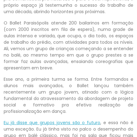
próprio espaço já testemunha o sucesso do trabalho de
uma década, abrindo horizontes pras próximas.
O Ballet Paraisópolis atende 200 bailarinos em formação
(com 2000 inscritos em fila de espera), numa grade de
aulas intensa e variada, que ocupa, o dia todo, os espaços
de trabalho do prédio, com atividades para todos os níveis.
Ali, vemos um grupo de crianças começando a se entender
no balé, ao mesmo tempo em que o grupo prestes a se
formar faz aulas avançadas, ensaiando coreografias que
apresentam em breve.
Esse ano, a primeira turma se forma. Entre formandos e
alunos mais avançados, o Ballet lançou também
recentemente um grupo jovem, atinado com a lógica
fundamental do atravessamento da abordagem de projeto
social e formativo pra efetiva realização de
profissionalização em dança.
Eu já disse que grupos jovens são o futuro
, e essa não é
uma exceção. Eu já tinha visto no palco o desempenho do
grupo em balé clássico, mas foi na sala que ficou mais