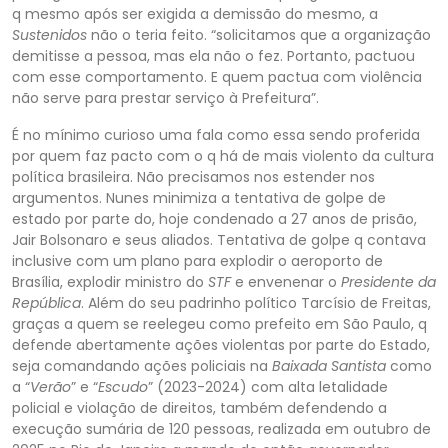
q mesmo após ser exigida a demissão do mesmo, a
Sustenidos
não o teria feito. “solicitamos que a organização
demitisse a pessoa, mas ela não o fez. Portanto, pactuou
com esse comportamento. E quem pactua com violência
não serve para prestar
serviço à Prefeitura”.
É no mínimo curioso uma fala como essa sendo proferida
por quem faz pacto com o q há de mais violento da cultura
política brasileira. Não precisamos nos estender nos
argumentos. Nunes minimiza a tentativa de golpe de
estado por pa
rte do, hoje condenado a 27 anos de prisão,
Jair Bolsonaro e seus aliados. Tentativa de golpe q contava
inclusive com um plano para explodir o aeroporto de
Brasília, explodir ministro do
STF
e envenenar o
Presidente da
República
. Além do seu padrinho polít
ico Tarcísio de Freitas,
graças a quem se reelegeu como prefeito em São Paulo, q
defende abertamente ações violentas por parte do Estado,
seja comandando ações policiais na
Baixada Santista
como
a “
Verão
” e “
Escudo
” (2023-2024) com alta letalidade
policial e
violação de direitos, também defendendo a
execução sumária de 120 pessoas, realizada em outubro de