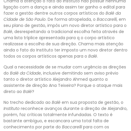
Chama a atenção o fato do Instituto não possuir nenhuma
ligação com a dança e ainda assim ter ganh
o o edital para
fazer a gestão dentre outros corpos artísticos do
Balé da
Cidade de São Paulo
. De forma atropelada, o
Baccarelli
, em
seu plano de gestão, impôs um novo diretor artístico para o
Balé
, desrespeitando a tradicional escolha feita através de
uma
lista tríplice apresentada para q o corpo artístico
realizasse a escolha de sua direção. Chama mais atenção
ainda o fato do Instituto ter imposto um novo diretor dentro
todos os corpos artísticos apenas para o
Balé
.
Qual a necessidade de se mudar com ur
gência as direções
do
Balé da Cidade
, inclusive demitindo sem aviso prévio
tanto o diretor artístico Alejandro Ahmed quanto a
assistente de direção Ana Teixeira? Porque o ataque mais
direto ao
Balé
?
No trecho dedicado ao
Balé
em sua proposta de gestão, o
Instituto
reconhece avanços durante a direção de Alejandro,
porém, faz críticas totalmente infundadas. O texto é
bastante ambíguo, e escancara uma total falta de
conhecimento por parte do
Baccarelli
para com os