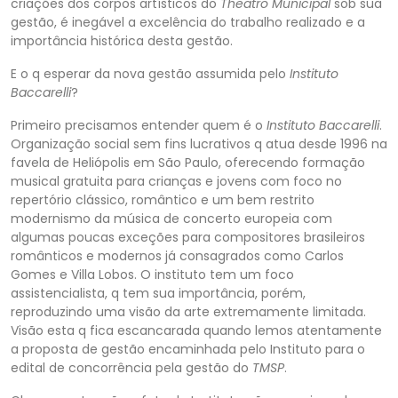
criações dos corpos
artísticos do
Theatro Municipal
sob sua
gestão, é inegável a excelência do trabalho realizado e a
importância históric
a desta gestão.
E o q esperar da nova gestão assumida pelo
Instituto
Baccarelli
?
Primeiro precisamos entender quem é o
Instituto Baccarelli
.
Organização social sem fins lucrativos q atua desde 1996 na
favela de Heliópolis em São Paulo, oferecendo formação
musical gratuita para crianças e jovens com foco no
repertório clássico, romântico e um bem restrito
modernismo da música de concerto europ
eia com
algumas poucas exceções para compositores brasileiros
românticos e modernos já consagrados como Carlos
Gomes e Villa Lobos. O instituto tem um foco
assistencialista, q tem sua importância, porém,
reproduzindo uma visão da arte extremamente limitada
.
Visão esta q fica escancarada quando lemos atentamente
a proposta de gestão encaminhada pelo
Instituto
para o
edital de concorrência pela gestão do
TMSP
.