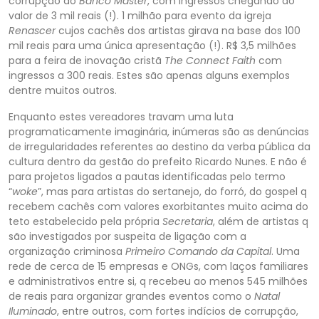
corrupção do
Banco Master
, com ingressos chegando ao
valor de 3 mil reais (!). 1 milhão para evento da i
greja
Renascer
cujos cachês dos artistas girava na base dos 100
mil reais para uma única apresentação (!). R$ 3,5 milhões
para a feira de inovação cristã
The Connect Faith
com
ingressos a 300 reais. Estes são apenas alguns exemplos
dentre muitos outros.
E
nquanto estes vereadores travam uma luta
programaticamente imaginária, inúmeras são as denúncias
de irregularidades referentes ao destino da verba pública da
cultura dentro da gestão do prefeito Ricardo Nunes. E não é
para projetos ligados a pautas identif
icadas pelo termo
“
woke
”, mas para artistas do sertanejo, do forró, do gospel q
recebem cachês com valores exorbitantes muito acima do
teto estabelecido pela própria
Secretaria
, além de artistas q
são investigados por suspeita de ligação com a
organização
criminosa
Primeiro Comando da Capital
. Uma
rede de cerca de 15 empresas e ONGs, com laços familiares
e administrativos entre si, q recebeu ao menos 545 milhões
de reais para organizar grandes eventos como o
Natal
Iluminado
, entre outros, com fortes indício
s de corrupção,