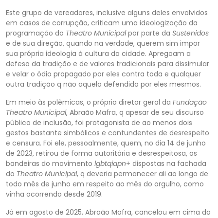
Este grupo de vereadores, inclusive alguns deles envolvidos
em casos de cor
rupção, criticam uma ideologização da
programação do
Theatro Municipal
por parte da
Sustenidos
e de sua direção, quando na verdade, querem sim impor
sua própria ideologia à cultura da cidade. Apregoam a
defesa da tradição e de valores tradicionais para dis
simular
e velar o ódio propagado por eles contra toda e qualquer
outra tradição q não aquela defendida por eles mesmos.
Em meio às polêmicas, o próprio diretor geral da
Fundação
Theatro Municipal
, Abraão Mafra, q apesar de seu discurso
público de inclusão
, foi protagonista de ao menos dois
gestos bastante simbólicos e contundentes de desrespeito
e censura. Foi ele, pessoalmente, quem, no dia 14 de junho
de 2023, retirou de forma autoritária e desrespeitosa, as
bandeiras do movimento
lgbtqiapn
+
dispostas na
fachada
do
Theatro Municipal
, q deveria permanecer ali ao longo de
todo mês de junho em respeito ao mês do orgulho, como
vinha ocorrendo desde 2019.
Já em agosto de 2025, Abraão Mafra, cancelou em cima da