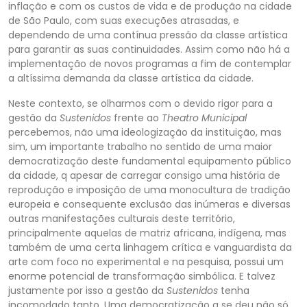
inflação e com os custos de vida e de produção na cidade
de São Paulo, com s
uas execuções atrasadas, e
dependendo de uma contínua pressão da classe artística
para garantir as suas continuidades. Assim como não há a
implementação de novos programas a fim de contemplar
a altíssima demanda da classe artística da cidade.
Neste contex
to, se olharmos com o devido rigor para a
gestão da
Sustenidos
frente ao
Theatro Municipal
percebemos, não uma ideologização da instituição, mas
sim, um importante trabalho no sentido de uma maior
democratização deste fundamental equipamento público
da cid
ade, q apesar de carregar consigo uma história de
reprodução e imposição de uma monocultura de tradição
europeia e consequente exclusão das inúmeras e diversas
outras manifestações culturais deste território,
principalmente aquelas de matriz africana, indí
gena, mas
também de uma certa linhagem crítica e vanguardista da
arte com foco no experimental e na pesquisa, possui um
enorme potencial de transformação simbólica. E talvez
justamente por isso a gestão da
Sustenidos
tenha
incomodado tanto. Uma democratiza
ção q se deu não só