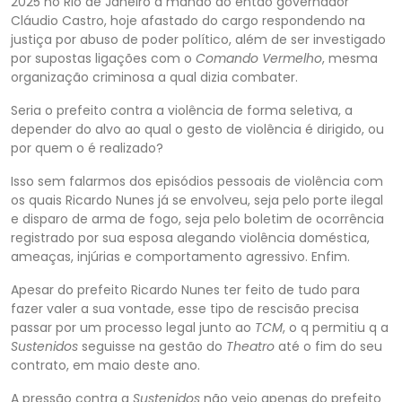
2025 no Rio de Janeiro a mando do então governador
Cláudio Castro, hoje afastado do cargo respondendo na
justiça por abuso de poder político, além de ser
investigado
por supostas ligações com o
Comando Vermelho
, mesma
organização criminosa a qual dizia combater.
Seria o prefeito contra a violência de forma seletiva, a
depender do alvo ao qual o gesto de violência é dirigido, ou
por quem o é realizado?
Is
so sem falarmos dos episódios pessoais de violência com
os quais Ricardo Nunes já se envolveu, seja pelo porte ilegal
e disparo de arma de fogo, seja pelo boletim de ocorrência
registrado por sua esposa alegando violência doméstica,
ameaças, injúrias e com
portamento agressivo. Enfim.
Apesar do prefeito Ricardo Nunes ter feito de tudo para
fazer valer a sua vontade, esse tipo de rescisão precisa
passar por um processo legal junto ao
TCM
, o q permitiu q a
Sustenidos
seguisse
na gestão do
Theatro
até o fim do
seu
contrato, em maio deste ano.
A pressão contra a
Sustenidos
não veio apenas do prefeito