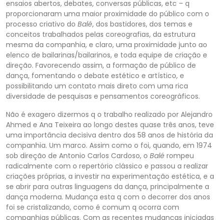
ensaios abertos, debates, conversas públicas, etc – q
proporcionaram uma m
aior proximidade do público com o
processo criativo do
Balé
, dos bastidores, dos temas e
conceitos trabalhados pelas coreografias, da estrutura
mesma da companhia, e claro, uma proximidade junto ao
elenco de bailarinas/bailarinos, e toda equipe de criação
e
direção. Favorecendo assim, a formação de público de
dança, fomentando o debate estético e artístico, e
possibilitando um contato mais direto com uma rica
diversidade de pesquisas e pensamentos coreográficos.
Não é exagero dizermos q o trabalho realiza
do por Alejandro
Ahmed e Ana Teixeira ao longo destes quase três anos, teve
uma importância decisiva dentro dos 58 anos de história da
companhia. Um marco. Assim como o foi, quando, em 1974
sob direção de Antonio Carlos Cardoso, o
Balé
rompeu
radicalmente
com o repertório clássico e passou a realizar
criações próprias, a investir na experimentação estética, e a
se abrir para outras linguagens da dança, principalmente a
dança moderna. Mudança esta q com o decorrer dos anos
foi se cristalizando, como é comum
q ocorra com
companhias públicas. Com as recentes mudanças iniciadas