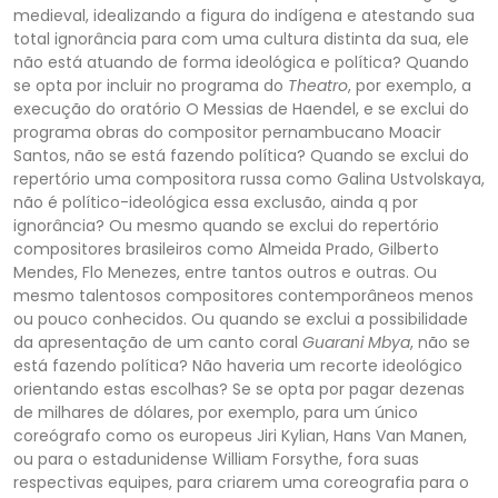
medieval, idealizando a figura do indígena e atestando sua
total ignorância para com uma cultura distinta da sua, ele
não está atuando de for
ma ideológica e política? Quando
se opta por incluir no programa do
Theatro
, por exemplo, a
execução do oratório
O Messias
de Haendel, e se exclui do
programa obras do compositor pernambucano Moacir
Santos, não se está fazendo política? Quando se exclui do
repertório uma compositora russa como Galina Ustvolskaya,
não é político-ideológica essa exclusão, ainda q por
ignorância? Ou mesmo quando se exclui do repertório
compositores brasileiros como Almeida Prado, Gilberto
Mendes, Flo Menezes, entre tantos outr
os e outras. Ou
mesmo talentosos compositores contemporâneos menos
ou pouco conhecidos. Ou quando se exclui a possibilidade
da apresentação de um canto coral
Guarani Mbya
, não se
está fazendo política? Não haveria um recorte ideológico
orientando estas esc
olhas? Se se opta por
pagar dezenas
de milhares de dólares, por exemplo, para um único
coreógrafo como os europeus Jiri Kylian, Hans Van Manen,
ou para o estadunidense William Forsythe, fora suas
respectivas equipes, para criarem uma coreografia para o