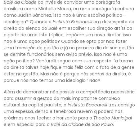
Bal
é da Cidade
ao invés de convidar uma coreógrafa
brasileira como Michelle Moura, ou uma coreógrafa cubana
como Judith Sánchez, isso não é uma escolha político-
ideológica? Quando o
Instituto Baccarelli
em desrespeito ao
direito do elenco do
Balé
em escolher
sua direção artística
a partir de uma lista tríplice, impõem um novo diretor, isso
não é uma ação política? Quando se opta por não fazer
uma transição de gestão e já no primeiro dia de sua gestão
se demite funcionários sem aviso prévio, isso não é uma
ação
política? Venturelli segue com sua resposta: “a turma
da direita talvez hoje fique mais feliz com o fato de a gente
estar na gestão. Mas não é porque nós somos da direita, é
porque nós não temos uma ideologia.” Não?
Além de demonstrar não possuir a compe
tência necessária
para assumir a gestão do mais importante complexo
cultural da capital paulista, o
Instituto Baccarelli
traz consigo
uma espessa, densa e tenebrosa nuvem q poderá nos
próximos anos fechar o horizonte para o
Theatro Municipal
e em especial
para o
Balé da Cidade de São Paulo
.