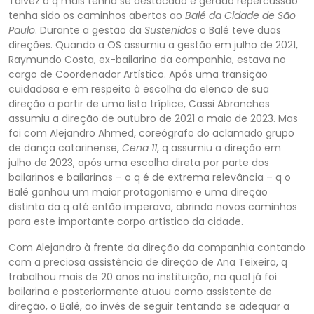
Talvez o q mais tenha se destacado e gerado reper
cussão
tenha sido os caminhos abertos ao
Balé da Cidade de São
Paulo
. Durante a gestão da
Sustenidos
o
Balé
teve duas
direções. Quando a OS assumiu a gestão em julho de 2021,
Raymundo Costa, ex-bailarino da companhia, estava no
cargo de Coordenador Artísti
co. Após uma transição
cuidadosa e em respeito à escolha do elenco de sua
direção a partir de uma lista tríplice, Cassi Abranches
assumiu a direção de outubro de 2021 a maio de 2023. Mas
foi com Alejandro Ahmed, coreógrafo do aclamado grupo
de dança catari
nense,
Cena 11
, q assumiu a direção em
julho de 2023, após uma escolha direta por parte dos
bailarinos e bailarinas – o q é de extrema
relevância – q o
Balé
ganhou um maior protagonismo e uma direção
distinta da q até então imperava, abrindo novos caminhos
para este importante corpo artístico da cidade.
Com Alejandro à frente da direção da companhia contando
com a preciosa assistência de direção de Ana Teixeira, q
trabalhou mais de 20 anos na instituição, na qual já foi
bailarina e posteriormente atuou com
o assistente de
direção, o
Balé
, ao invés de seguir tentando se adequar a