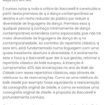
Alejandro Ahmed.
É curioso notar q toda a crítica do
Baccarelli
é construída a
partir desta premissa de q a dança contemporânea se
destina a um nicho reduzido do público por reduzir a
diversidade de linguagens da dança
. Premissa essa q
qualquer pessoa q conheça minimamente de dança
contemporânea entenderia como equivocada, pois não há
maior diversidade de linguagens de dança do q na
contemporaneidade. Ao contrário do repertório clássico, q
este sim, está fundamentado nu
ma linguagem com uma
quase inexistente abertura à diversidade. E é exatamente
este o foco q o
Baccarelli
quer dar à sua gestão, retomar o
repertório clássico do balé europeu. A intenção é
comprometer 40% das encenações no ano do
Balé da
Cidade
com esses repertórios clássicos, seja através de
releituras ou de reencenações. Como se uma releitura do
balé
Giselle
por exemplo fosse equivalente à reencenação
da coreografia original de
Giselle
,
e como se existisse uma
coreografia original de
Giselle
.
A proposta do
Baccarelli
é
profundamente confusa.