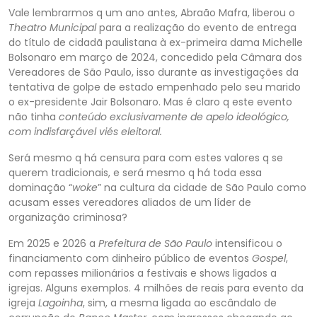
Vale lembrarmos q um ano antes, Abraão Mafra, liberou o
Theatro Municipal
para a realização do evento de entrega
do título de cidadã paulistana à ex-primeira dama Michelle
Bolsonaro em março de 2024, concedido pela
Câmara dos
Vereadores
de São Paulo, isso durante as investigações da
tentativa de golpe de estado empenhado pelo s
eu marido
o ex-presidente Jair Bolsonaro. Mas é claro q este evento
não tinha
conteúdo exclusivamente de apelo ideológico,
com indisfarçável viés eleitoral
.
Será mesmo q há censura para com estes valores q se
querem tradicionais, e será mesmo q há toda es
sa
dominação “
woke
” na cultura da cidade de São Paulo como
acusam esses vereadores aliados de um líder de
organização criminosa?
Em 2025 e 2026 a
Prefeitura de São Paulo
intensificou o
financiamento com dinheiro público de eventos
Gospel
,
com repasses mil
ionários a festivais e shows ligados a
igrejas. Alguns exemplos. 4 milhões de reais para evento da
igreja
Lagoinha
, sim, a mesma ligada ao escândalo de