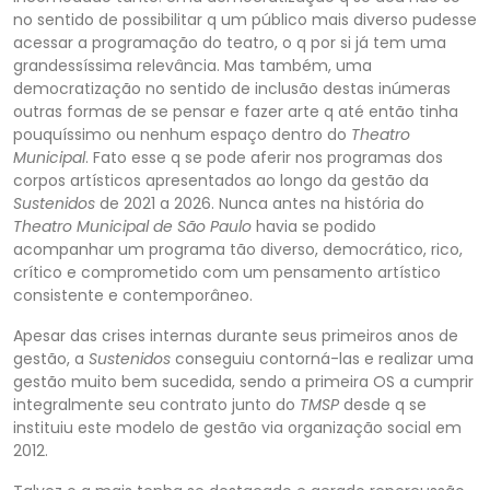
no sentido de possibilitar q um público mais diverso pudesse
acessar a programação do teatro, o q por si já tem uma
grandessíssima relevância. Mas também, uma
democratização no sentido de inclusão destas inúmeras
outras formas de se pen
sar e fazer arte q até então tinha
pouquíssimo ou nenhum espaço dentro do
Theatro
Municipal
. Fato esse q se pode aferir nos programas dos
corpos artísticos apresentados ao longo da gestão da
Sustenidos
de 2021 a 2026. Nunca antes na história do
Theatro Mun
icipal de São Paulo
havia se podido
acompanhar um programa tão diverso, democrático, rico,
crítico e comprometido com um pensamento artístico
consistente e contemporâneo.
Apesar das crises internas durante seus primeiros anos de
gestão, a
Sustenidos
conse
guiu contorná-las e realizar uma
gestão muito bem sucedida, sendo a primeira OS a cumprir
integralmente seu contrato junto do
TMSP
desde q se
instituiu este modelo de gestão via organização social em
2012.