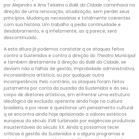
por Alejandro e Ana Teixeira o
Balé da Cidade
caminhava na
direção de uma renovação, atualização, sem perder seus
princípios. Mudanças necessárias e totalmente coerentes
com sua história.
Um trabalho q pedia continuidade e
desdobramento, e q infelizmente, ao q parece, será
descontinuado.
A esta altura já podemos constatar q os ataques feitos
contra a
Sustenidos
e contra a direção do
Theatro Municipal
e também diretamente à direção do
Bal
é da Cidade
, se
deviam não a falhas de gestão, improbidade administrativa,
inconsistência artística, ou por qualquer outra
incompetência. Pelo contrário, os ataques foram feitos
justamente por conta da ousadia da
Sustenidos
e do seu
corpo de diretores artí
sticos, em enfrentar uma estrutura
ideológica de exclusão operante ainda hoje na cultura
brasileira, e por rever e questionar um pensamento cultural
q se encontra ainda hoje aprisionado a valores estéticos
europeus do século XVIII turbinado por exigências
produtivas
insustentáveis do século XX. Ainda q possamos tecer
críticas à gestão da
Sustenidos
e a alguns programas e