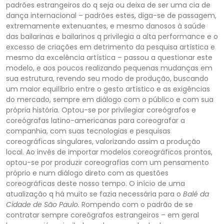
padrões estrangeiros do q seja ou deixa de ser uma cia de
dança internacional – padrões estes, diga-se de passagem,
extremamente extenuantes, e mesmo danosos à saúde
das bailarinas e bailarinos q privilegia a alta
performance e o
excesso de criações em detrimento da pesquisa artística e
mesmo da excelência artística – passou a questionar este
modelo, e aos poucos realizando pequenas mudanças em
sua estrutura, revendo seu modo de produção, buscando
um maior equilíbr
io entre o gesto artístico e as exigências
do mercado, sempre em diálogo com o público e com sua
própria história. Optou-se por privilegiar coreógrafos e
coreógrafas latino-americanas para coreografar a
companhia, com suas tecnologias e pesquisas
coreográf
icas singulares, valorizando assim a produção
local. Ao invés de importar modelos coreográficos prontos,
optou-se por produzir coreografias com um pensamento
próprio e num diálogo direto com as questões
coreográficas deste nosso tempo. O início de uma
atua
lização q há muito se fazia necessária para o
Balé da
Cidade de São Paulo
.
Rompendo com o padrão de se
contratar sempre coreógrafos estrangeiros – em geral