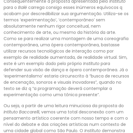
Consequentemente a proposta apresentada pelo
Instituto
para o
Balé
carrega consigo esses inúmeros equívocos q
acabam por descredibilizar sua argumentação. Utiliza-se os
termos ‘experimentação’, ‘contempor
âneo’ sem
absolutamente nenhum rigor conceitual, nem
conhecimento de arte, ou mesmo da história da arte.
Como se para realizar uma montagem de uma coreografia
contemporânea, uma
ópera contemporânea, bastasse
utilizar recursos tecnológicos de interação como
por
exemplo de realidade aumentada, de realidade virtual. Sim,
este é um exemplo dado pelo próprio
Instituto
para
defender sua visão de dança e ópera contemporânea. Já o
‘experimentalismo’ estaria circunscrito à “busca de recursos
de encenação, sonoros e
visuais inovadores”, quando no
texto se diz q “a programação deverá contemplar a
experimentação como uma tônica presente”.
Ou seja, a partir de uma leitura minuciosa da proposta do
Intituto Baccarelli
, vemos uma total desconexão com um
pensamento artísti
co coerente com nosso tempo e com o
nível do debate e das criações artísticas num contexto de
uma cidade global como São Paulo. O
Instituto
demonstra