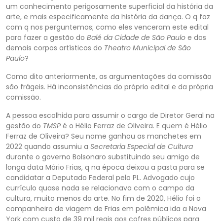
um conhecimento perigosamente superficial da história da
arte, e mais especificamente da história da dança
. O q faz
com q nos perguntemos; como eles venceram este edital
para fazer a gestão do
Balé da Cidade de São Paulo
e dos
demais corpos artísticos do
Theatro Municipal de São
Paulo
?
Como dito anteriormente, as argumentações da comissão
são frágeis. Há inco
nsistências do próprio edital e da própria
comissão.
A pessoa escolhida para assumir o cargo de Diretor Geral na
gestão do
TMSP
é o Hélio Ferraz de Oliveira. E quem é Hélio
Ferraz de Oliveira? Seu nome ganhou as manchetes em
2022 quando assumiu a
Secretar
ia Especial de Cultura
durante o governo Bolsonaro substituindo seu amigo de
longa data Mário Frias, q na época deixou a pasta para se
candidatar a Deputado Federal pelo PL. Advogado cujo
currículo quase nada se relacionava com o campo da
cultura, muito me
nos da arte. No fim de 2020, Hélio foi o
companheiro de viagem de Frias em polêmica ida a Nova
York com custo de 39 mil reais aos cofres públicos para