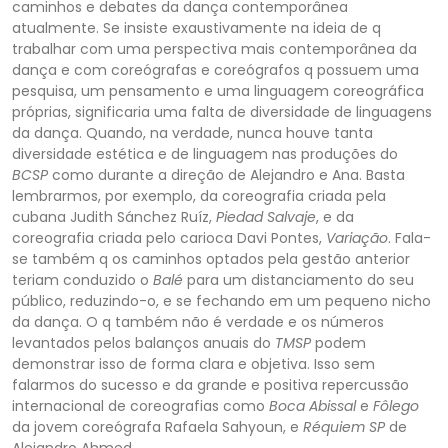
caminhos e debates da dança contemporânea
at
ualmente. Se insiste exaustivamente na ideia de q
trabalhar com uma perspectiva mais contemporânea da
dança e com coreógrafas e coreógrafos q possuem uma
pesquisa, um pensamento e uma linguagem coreográfica
próprias, significaria uma falta de diversidade d
e linguagens
da dança. Quando, na verdade, nunca houve tanta
diversidade estética e de linguagem nas produções do
BCSP
como durante a direção de Alejandro e Ana. Basta
lembrarmos, por exemplo, da coreografia criada pela
cubana Judith Sánchez Ruíz,
Piedad S
alvaje
, e da
coreografia criada pelo carioca Davi Pontes,
Variação
. Fala-
se também q os caminhos optados pela gestão anterior
teriam conduzido o
Balé
para um distanciamento do seu
público, reduzindo-o, e se fechando em um pequeno nicho
da dança. O q também
não é verdade e os números
levantados pelos balanços anuais do
TMSP
podem
demonstrar isso de forma clara e objetiva. Isso sem
falarmos do sucesso e da grande e positiva repercussão
internacional de coreografias como
Boca Abissal
e
Fôlego
da jovem coreógra
fa Rafaela Sahyoun, e
Réquiem SP
de