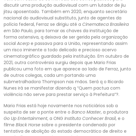
discutir uma produção audiovisual com um lutador de jiu
jitsu aposentado. Também em 2020, enquanto secret
ário
nacional do audiovisual substituto, junto de agentes da
polícia federal, Ferraz se dirigiu até a
Cinemateca Brasileira
em São Paulo
, para tomar as chaves da instituição de
forma ostensiva, q deixava de ser gerida pela organização
social
Acerp
e passav
a para a União, representando assim
um risco iminente a todo delicado e precioso acervo
cinematográfico guardado pela instituição. Em outubro de
2021, outra controvérsia surgiu depois que Mario Frias
publicou uma foto em que aparece ao lado de Ferraz, junt
o
de outros colegas, cada um portando uma
submetralhadora Thompson nas mãos. Será q o Ricardo
Nunes irá se manifestar dizendo q “Quem pactua com
violência não serve para prestar serviço à Prefeitura”?.
Mario Frias está hoje novamente nos noticiários sob
a
suspeita de ser a ponte entre o
Banco Master
, a produtora
Go Up Entertainment
, a
ONG
Instituto Conhecer Brasil
, e o
filme
Black Horse
sobre o presidente condenado por
tentativa de abolição do estado democrático de direito e