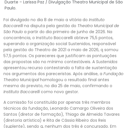
Duarte – Larissa Paz / Divulgação Theatro Municipal de São
Paulo.
Foi divulgado no dia 8 de maio a vitória do
Instituto
Baccarelli
na disputa pela gestão do
Theatro Municipal de
São Paulo
a partir do dia primeiro de junho de 2026. Na
concorrência, o
Instituto Baccarelli
obteve 75,5 pontos,
superando a organização social
Sustenidos
, responsável
pela gestão do Theatro de 2021 a maio de 2026, q somou
57,5 pontos. Os pareceres que justificam a
s pontuações
das propostas são no mínimo contestáveis. A
Sustenidos
apresentou recurso contestando a falta de sustentação
nos argumentos dos pareceristas. Após análise, a
Fundação
Theatro Municipal
homologou o resultado final antes
mesmo do previsto, no di
a 25 de maio, confirmando o
Instituto Baccarelli
como novo gestor.
A comissão foi constituída por apenas três membros
técnicos da fundação, Leonardo Camargo Oliveira dos
Santos (diretor de formação), Thiago de Almeida Tavares
(diretoria artística) e Rita
de Cássia Ribeiro dos Reis
(suplente), sendo q, nenhum dos três é concursado. Em