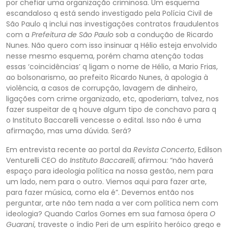
por chefiar uma organização cr
iminosa. Um esquema
escandaloso q está sendo investigado pela Polícia Civil de
São Paulo q inclui nas investigações contratos fraudulentos
com a
Prefeitura de São Paulo
sob a condução de Ricardo
Nunes. Não quero com isso insinuar q Hélio esteja envolvido
n
esse mesmo esquema, porém chama atenção todas
essas ‘coincidências’ q ligam o nome de Hélio, a Mario Frias,
ao bolsonarismo, ao prefeito Ricardo Nunes, à apologia à
violência, a casos de corrupção, lavagem de dinheiro,
ligações com crime organizado, etc, q
poderiam, talvez, nos
fazer suspeitar de q houve algum tipo de conchavo para q
o Instituto
Baccarelli
vencesse o edital. Isso não é uma
afirmação, mas uma dúvida. Será?
Em entrevista recente ao portal da
Revista Concerto
, Edilson
Venturelli CEO do
Instit
uto Baccarelli
, afirmou: “não haverá
espaço para ideologia política na nossa gestão, nem para
um lado, nem para o outro. Viemos aqui para fazer arte,
para fazer música, como ela é”. Devemos então nos
perguntar, arte não tem nada a ver com política nem com
ideologia? Quando Carlos Gomes em sua famosa ópera
O
Guarani
, traveste o índio Peri de um espírito heróico grego e