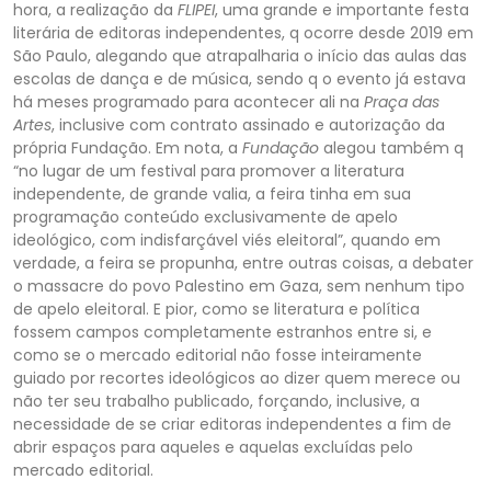
hora, a realização da
FLIPEI
, uma grande e import
ante festa
literária de editoras independentes, q ocorre desde 2019 em
São Paulo, alegando que atrapalharia o início das aulas das
escolas de dança e de música, sendo q o evento já estava
há meses programado para acontecer ali na
Praça das
Artes
, inclusive com contrato assinado e autorização da
própria
Fundação
. Em nota, a
Fundação
alegou também q
“no lugar de um festival para promover a literatura
independente, de grande valia, a feira tinha em sua
programação conteúdo exclusivamente de apelo
id
eológico, com indisfarçável viés eleitoral”, quando em
verdade, a feira se propunha, entre outras coisas, a debater
o massacre do povo Palestino em Gaza, sem nenhum tipo
de apelo eleitoral. E pior, como se literatura e política
fossem campos completamente
estranhos entre si, e
como se o mercado editorial não fosse inteiramente
guiado por recortes ideológicos ao dizer quem merece ou
não ter seu trabalho publicado, forçando, inclusive, a
necessidade de se criar editoras independentes a fim de
abrir espaços pa
ra aqueles e aquelas excluídas pelo
mercado editorial.