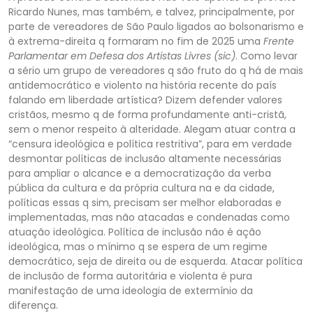
Ricardo Nunes, mas também, e talvez, principalmente, por
parte de vereadores de São Paulo ligados ao bolsonarismo e
à extrema-direita q formaram no fim de 2025 um
a
Frente
Parlamentar em Defesa dos Artistas Livres
(sic)
. Como levar
a sério um grupo de vereadores q são fruto do q há de mais
antidemocrático e violento na história recente do país
falando em liberdade artística? Dizem defender valores
cristãos, mesmo q
de forma profundamente anti-cristã,
sem o menor respeito à alteridade. Alegam atuar contra a
“censura ideológica e política restritiva”, para em verdade
desmontar políticas de inclusão altamente necessárias
para ampliar o alcance e a democratização da verb
a
pública da cultura e da própria cultura na e da cidade,
políticas essas q sim, precisam ser melhor elaboradas e
implementadas, mas não atacadas e condenadas como
atuação ideológica. Política de inclusão não é ação
ideológica, mas o mínimo q se espera de
um regime
democrático, seja de direita ou de esquerda. Atacar política
de inclusão de forma autoritária e violenta é pura
manifestação de uma ideologia de extermínio da
diferença.