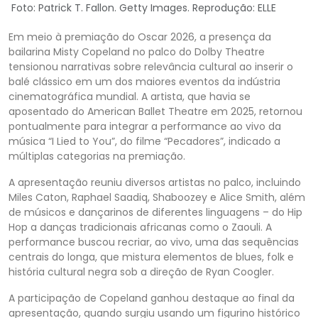
Foto: Patrick T. Fallon. Getty Images. Reprodução: ELLE
Em meio à premiação do Oscar 2026, a presença da
bailarina Misty Copeland no palco do Dolby Theatre
tensionou narrativas sobre relevância cultural ao inserir o
balé clássico em um dos maiores eventos da indústria
cinematográfica mundial. A artista, que havia se
aposentado do American Ballet Theatre em 2025, retornou
pontualmente para integrar a performance ao vivo da
música “I Lied to You”, do filme “Pecadores”, indicado a
múltiplas categorias na premiação.
A apresentação reuniu diversos artistas no palco, incluindo
Miles Caton, Raphael Saadiq, Shaboozey e Alice Smith, além
de músicos e dançarinos de diferentes linguagens – do Hip
Hop a danças tradicionais africanas como o Zaouli. A
performance buscou recriar, ao vivo, uma das sequências
centrais do longa, que mistura elementos de blues, folk e
história cultural negra sob a direção de Ryan Coogler.
A participação de Copeland ganhou destaque ao final da
apresentação, quando surgiu usando um figurino histórico