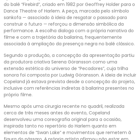
do balé “Firebird”, criado em 1982 por Geoffrey Holder para o
Dance Theatre of Harlem. A peça, marcada pelo símbolo
sankofa — associado à ideia de resgatar o passado para
construir o futuro — reforçou a dimensão simbólica da
performance. A escolha dialoga com a própria narrativa do
filme e com a trajetória da bailarina, frequentemente
associada à ampliação da presença negra no balé clássico.
Segundo a produção, a concepção da apresentação partiu
da produtora criativa Serena Göransson como uma
extensão estética do universo de “Pecadores”, cuja trilha
sonora foi composta por Ludwig Göransson. A ideia de incluir
Copeland já estava prevista desde a concepção do projeto,
inclusive com referências indiretas à bailarina presentes no
próprio filme.
Mesmo após uma cirurgia recente no quadril, realizada
cerca de três meses antes do evento, Copeland
desenvolveu uma coreografia original para a ocasião,
inspirada tanto no repertório do Harlem quanto em
elementos de “Swan Lake” e movimentos que remetem à
figura do pássaro. A própria artista afirmou não estar em